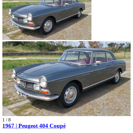
1
/
8
1967 | Peugeot 404 Coupé