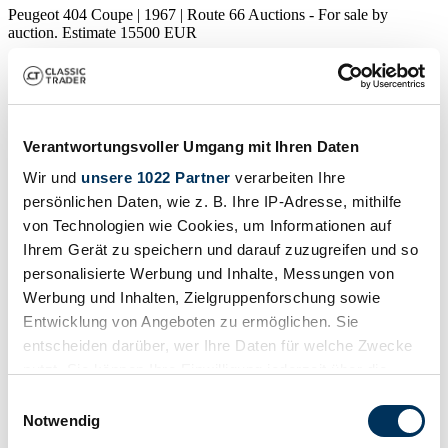
Peugeot 404 Coupe | 1967 | Route 66 Auctions - For sale by
auction. Estimate 15500 EUR
Auction vehicle
Verantwortungsvoller Umgang mit Ihren Daten
Wir und
unsere 1022 Partner
verarbeiten Ihre
persönlichen Daten, wie z. B. Ihre IP-Adresse, mithilfe
von Technologien wie Cookies, um Informationen auf
Ihrem Gerät zu speichern und darauf zuzugreifen und so
personalisierte Werbung und Inhalte, Messungen von
Werbung und Inhalten, Zielgruppenforschung sowie
Entwicklung von Angeboten zu ermöglichen. Sie
entscheiden darüber, wer Ihre Daten für welche Zwecke
nutzt. Sie können Ihre Einwilligung jederzeit über die
Cookie-Erklärung oder durch Klicken auf das Privacy
Einwilligungsauswahl
Auction house
Trigger Symbol ändern oder widerrufen
Notwendig
Body style