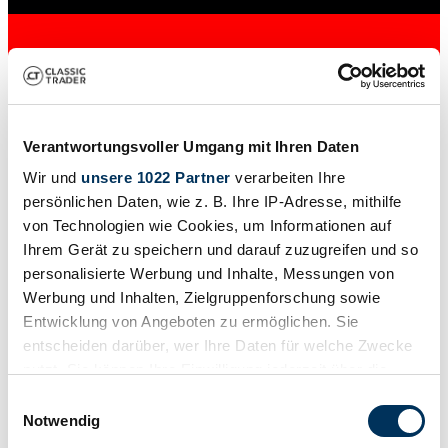
Verantwortungsvoller Umgang mit Ihren Daten
Wir und
unsere 1022 Partner
verarbeiten Ihre
persönlichen Daten, wie z. B. Ihre IP-Adresse, mithilfe
von Technologien wie Cookies, um Informationen auf
Private seller
Ihrem Gerät zu speichern und darauf zuzugreifen und so
Body style
personalisierte Werbung und Inhalte, Messungen von
Convertible
Mileage (read)
Werbung und Inhalten, Zielgruppenforschung sowie
35,695 km
Entwicklung von Angeboten zu ermöglichen. Sie
Power (kW/hp)
entscheiden darüber, wer Ihre Daten für welche Zwecke
39 / 53
nutzt. Sie können Ihre Einwilligung jederzeit über die
Cookie-Erklärung oder durch Klicken auf das Privacy
Einwilligungsauswahl
Trigger Symbol ändern oder widerrufen
Notwendig