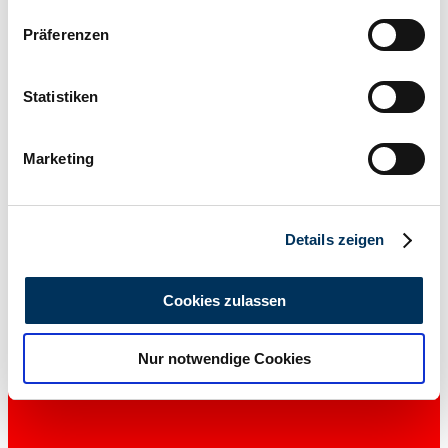
Wenn Sie es erlauben, würden wir auch gerne:
Präferenzen
Informationen über Ihre geografische Lage
erfassen, welche bis auf einige Meter genau sein
können
Statistiken
Ihr Gerät durch aktives Scannen nach
bestimmten Merkmalen (Fingerprinting) identifizieren
Marketing
Erfahren Sie mehr darüber, wie Ihre persönlichen Daten
verarbeitet werden, und legen Sie Ihre Präferenzen im
Abschnitt Einzelheiten
fest.
Details zeigen
Private seller
Wir verwenden Cookies, um Inhalte und Anzeigen zu
personalisieren, Funktionen für soziale Medien anbieten
Cookies zulassen
zu können und die Zugriffe auf unsere Website zu
analysieren. Außerdem geben wir Informationen zu Ihrer
Nur notwendige Cookies
Verwendung unserer Website an unsere Partner für
soziale Medien, Werbung und Analysen weiter. Unsere
Partner führen diese Informationen möglicherweise mit
weiteren Daten zusammen, die Sie ihnen bereitgestellt