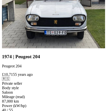
1974 | Peugeot 204
Peugeot 204
£10,715
5 years ago
🇷🇸
Private seller
Body style
Saloon
Mileage (read)
87,000 km
Power (kW/hp)
40 / 55