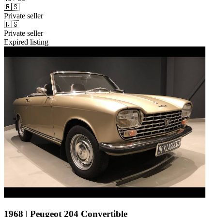
🇷🇸
Private seller
🇷🇸
Private seller
Expired listing
1968 | Peugeot 204 Convertible