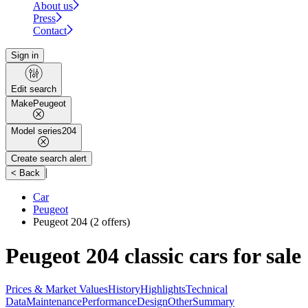
About us
Press
Contact
Sign in
Edit search
Make
Peugeot
Model series
204
Create search alert
|
< Back
Car
Peugeot
Peugeot 204
(2 offers)
Peugeot 204 classic cars for sale
Prices & Market Values
History
Highlights
Technical
Data
Maintenance
Performance
Design
Other
Summary