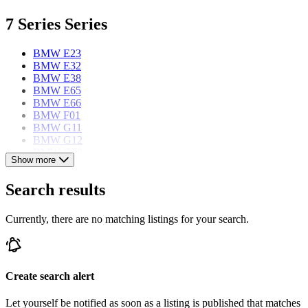
7 Series Series
BMW E23
BMW E32
BMW E38
BMW E65
BMW E66
BMW F01
BMW G11
BMW G12
BMW G70
Show more
BMW models
Search results
BMW 02 Series
Currently, there are no matching listings for your search.
BMW 3 Series
BMW 3.0
BMW 328
BMW 5 Series
BMW 503
Create search alert
BMW 6 Series
BMW 8 Series
Let yourself be notified as soon as a listing is published that matches