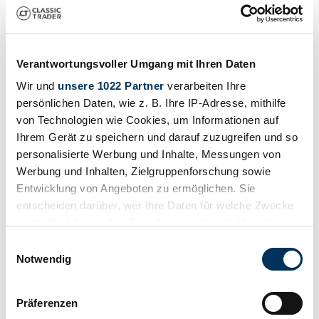
Verantwortungsvoller Umgang mit Ihren Daten
Wir und
unsere 1022 Partner
verarbeiten Ihre
persönlichen Daten, wie z. B. Ihre IP-Adresse, mithilfe
von Technologien wie Cookies, um Informationen auf
Ihrem Gerät zu speichern und darauf zuzugreifen und so
personalisierte Werbung und Inhalte, Messungen von
Werbung und Inhalten, Zielgruppenforschung sowie
Dealer
Entwicklung von Angeboten zu ermöglichen. Sie
entscheiden darüber, wer Ihre Daten für welche Zwecke
nutzt. Sie können Ihre Einwilligung jederzeit über die
Cookie-Erklärung oder durch Klicken auf das Privacy
Einwilligungsauswahl
Trigger Symbol ändern oder widerrufen
Notwendig
Wenn Sie es erlauben, würden wir auch gerne:
Präferenzen
Informationen über Ihre geografische Lage