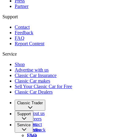
Press
Partner
Support
Contact
Feedback
FAQ
Report Content
Service
Shop
Advertise with us
Classic Car Insurance
Classic Car makes
Sell Your Classic Car for Free
Classic Car Dealers
Classic Trader
About us
Support
Careers
Press
Contact
Service
Partner
Feedback
FAQ
Shop