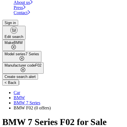
About us
Press
Contact
Sign in
Edit search
Make
BMW
Model series
7 Series
Manufacturer code
F02
Create search alert
|
< Back
Car
BMW
BMW 7 Series
BMW F02
(0 offers)
BMW 7 Series F02 for Sale