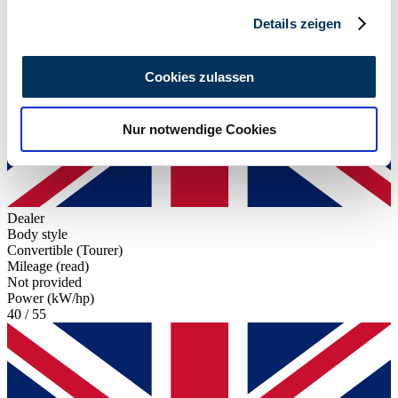
Abschnitt Einzelheiten
fest.
Details zeigen
Wir verwenden Cookies, um Inhalte und Anzeigen zu
personalisieren, Funktionen für soziale Medien anbieten
Cookies zulassen
zu können und die Zugriffe auf unsere Website zu
analysieren. Außerdem geben wir Informationen zu Ihrer
Nur notwendige Cookies
Verwendung unserer Website an unsere Partner für
soziale Medien, Werbung und Analysen weiter. Unsere
Partner führen diese Informationen möglicherweise mit
weiteren Daten zusammen, die Sie ihnen bereitgestellt
haben oder die sie im Rahmen Ihrer Nutzung der Dienste
Dealer
Body style
gesammelt haben.
Datenschutzerklärung
Convertible (Tourer)
Mileage (read)
Not provided
Power (kW/hp)
40 / 55