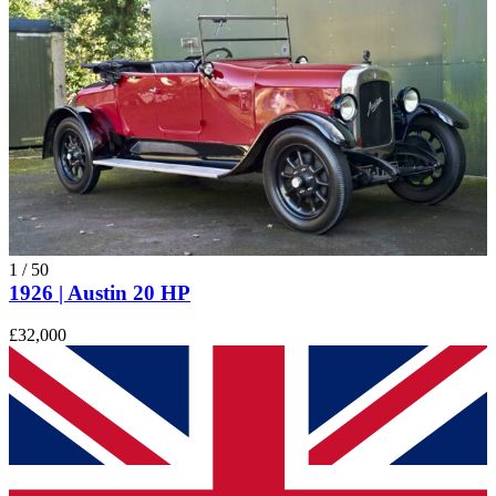
1
/
50
1926 | Austin 20 HP
£32,000