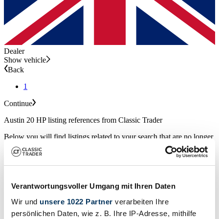
Dealer
Show vehicle
Back
1
Continue
Austin 20 HP listing references from Classic Trader
Below you will find listings related to your search that are no longer
available on Classic Trader. Use this information to gain insight into
availability, value trends, and current pricing for a "Austin 20 HP"
to make a more informed purchasing decision.
Expired listing
Verantwortungsvoller Umgang mit Ihren Daten
Wir und
unsere 1022 Partner
verarbeiten Ihre
persönlichen Daten, wie z. B. Ihre IP-Adresse, mithilfe