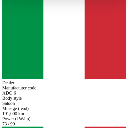
haben oder die sie im Rahmen Ihrer Nutzung der Dienste
gesammelt haben.
Datenschutzerklärung
Dealer
Manufacturer code
ADO 6
Body style
Saloon
Mileage (read)
191,000 km
Power (kW/hp)
73 / 99