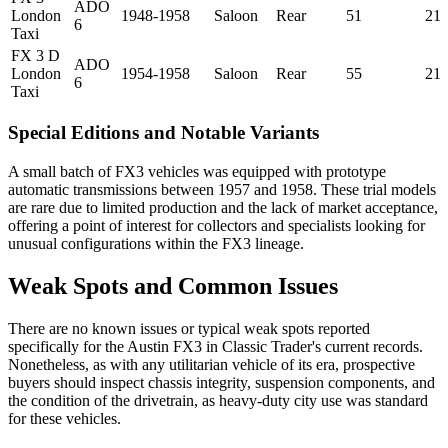
ADO
London
1948-1958
Saloon
Rear
51
21
6
Taxi
FX 3 D
ADO
London
1954-1958
Saloon
Rear
55
21
6
Taxi
Special Editions and Notable Variants
A small batch of FX3 vehicles was equipped with prototype
automatic transmissions between 1957 and 1958. These trial models
are rare due to limited production and the lack of market acceptance,
offering a point of interest for collectors and specialists looking for
unusual configurations within the FX3 lineage.
Weak Spots and Common Issues
There are no known issues or typical weak spots reported
specifically for the Austin FX3 in Classic Trader's current records.
Nonetheless, as with any utilitarian vehicle of its era, prospective
buyers should inspect chassis integrity, suspension components, and
the condition of the drivetrain, as heavy-duty city use was standard
for these vehicles.