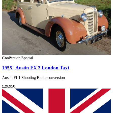
1
Conversion/Special
/
12
1955 | Austin FX 3 London Taxi
Austin FL1 Shooting Brake conversion
£29,950