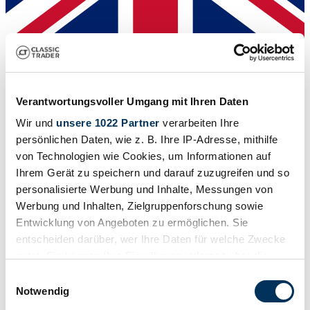
Dealer
Verantwortungsvoller Umgang mit Ihren Daten
Wir und
unsere 1022 Partner
verarbeiten Ihre
persönlichen Daten, wie z. B. Ihre IP-Adresse, mithilfe
von Technologien wie Cookies, um Informationen auf
Ihrem Gerät zu speichern und darauf zuzugreifen und so
personalisierte Werbung und Inhalte, Messungen von
Werbung und Inhalten, Zielgruppenforschung sowie
Entwicklung von Angeboten zu ermöglichen. Sie
entscheiden darüber, wer Ihre Daten für welche Zwecke
nutzt. Sie können Ihre Einwilligung jederzeit über die
Cookie-Erklärung oder durch Klicken auf das Privacy
Einwilligungsauswahl
Trigger Symbol ändern oder widerrufen
Dealer
Notwendig
Expired listing