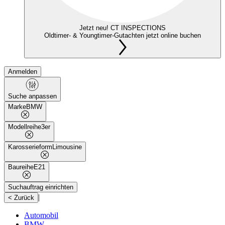
Jetzt neu! CT INSPECTIONS
Oldtimer- & Youngtimer-Gutachten jetzt online buchen
Anmelden
Suche anpassen
Marke
BMW
Modellreihe
3er
Karosserieform
Limousine
Baureihe
E21
Suchauftrag einrichten
|
< Zurück
Automobil
BMW