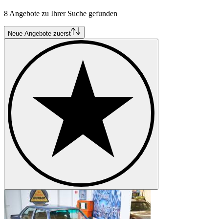
BMW F80
BMW G80
8 Angebote zu Ihrer Suche gefunden
BMW G81
Neue Angebote zuerst
BMW Modelle
BMW 02er
BMW 3.0
BMW 327
BMW 328
BMW 503
BMW 5er
BMW 6er
BMW 8er
BMW Z1
BMW Z3
BMW Z4
BMW Z8