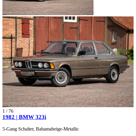
1
/
76
1982 | BMW 323i
5-Gang Schalter, Bahamabeige-Metallic