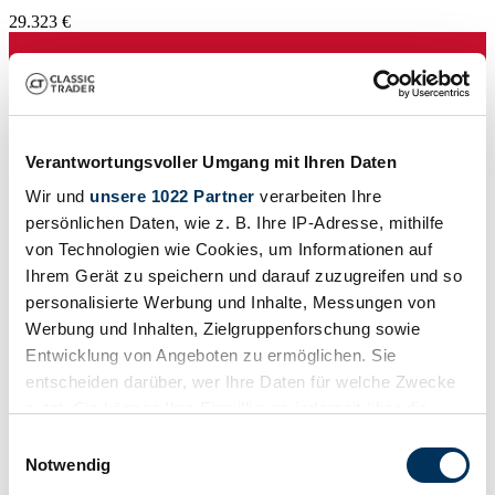
29.323 €
Verantwortungsvoller Umgang mit Ihren Daten
Wir und
unsere 1022 Partner
verarbeiten Ihre
persönlichen Daten, wie z. B. Ihre IP-Adresse, mithilfe
von Technologien wie Cookies, um Informationen auf
Ihrem Gerät zu speichern und darauf zuzugreifen und so
personalisierte Werbung und Inhalte, Messungen von
Werbung und Inhalten, Zielgruppenforschung sowie
Entwicklung von Angeboten zu ermöglichen. Sie
entscheiden darüber, wer Ihre Daten für welche Zwecke
Händler
nutzt. Sie können Ihre Einwilligung jederzeit über die
Baureihe
Cookie-Erklärung oder durch Klicken auf das Privacy
Einwilligungsauswahl
E21
Trigger Symbol ändern oder widerrufen
Karosserieform
Notwendig
Limousine (2-Türen)