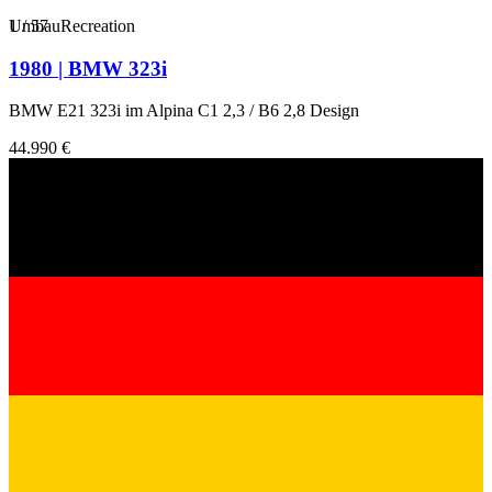
1
Umbau
/
57
Recreation
1980 | BMW 323i
BMW E21 323i im Alpina C1 2,3 / B6 2,8 Design
44.990 €