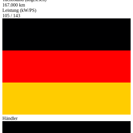
167.000 km
Leistung (kW/PS)
105 / 143
Händler