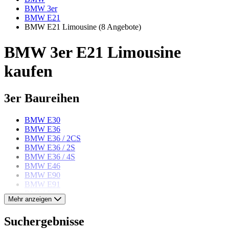
BMW 3er
BMW E21
BMW E21 Limousine
(8 Angebote)
BMW 3er E21 Limousine
kaufen
3er Baureihen
BMW E30
BMW E36
BMW E36 / 2CS
BMW E36 / 2S
BMW E36 / 4S
BMW E46
BMW E90
BMW E91
BMW E92
Mehr anzeigen
BMW E93
BMW F30
Suchergebnisse
BMW F31