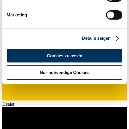
Ihr Gerät durch aktives Scannen nach
368 / 500
bestimmten Merkmalen (Fingerprinting) identifizieren
Marketing
Erfahren Sie mehr darüber, wie Ihre persönlichen Daten
verarbeitet werden, und legen Sie Ihre Präferenzen im
Abschnitt Einzelheiten
fest.
Details zeigen
Wir verwenden Cookies, um Inhalte und Anzeigen zu
personalisieren, Funktionen für soziale Medien anbieten
Cookies zulassen
zu können und die Zugriffe auf unsere Website zu
analysieren. Außerdem geben wir Informationen zu Ihrer
Nur notwendige Cookies
Verwendung unserer Website an unsere Partner für
soziale Medien, Werbung und Analysen weiter. Unsere
Partner führen diese Informationen möglicherweise mit
weiteren Daten zusammen, die Sie ihnen bereitgestellt
haben oder die sie im Rahmen Ihrer Nutzung der Dienste
Dealer
gesammelt haben.
Datenschutzerklärung