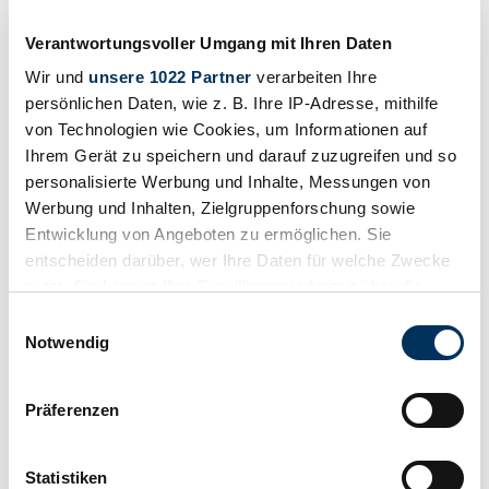
Price on request
5 years ago
Verantwortungsvoller Umgang mit Ihren Daten
Wir und
unsere 1022 Partner
verarbeiten Ihre
persönlichen Daten, wie z. B. Ihre IP-Adresse, mithilfe
von Technologien wie Cookies, um Informationen auf
Ihrem Gerät zu speichern und darauf zuzugreifen und so
personalisierte Werbung und Inhalte, Messungen von
Werbung und Inhalten, Zielgruppenforschung sowie
Entwicklung von Angeboten zu ermöglichen. Sie
entscheiden darüber, wer Ihre Daten für welche Zwecke
nutzt. Sie können Ihre Einwilligung jederzeit über die
Cookie-Erklärung oder durch Klicken auf das Privacy
Einwilligungsauswahl
Trigger Symbol ändern oder widerrufen
Notwendig
Dealer
Wenn Sie es erlauben, würden wir auch gerne:
Body style
Präferenzen
Informationen über Ihre geografische Lage
Racing car
Mileage (read)
erfassen, welche bis auf einige Meter genau sein
Not provided
können
Statistiken
Power (kW/hp)