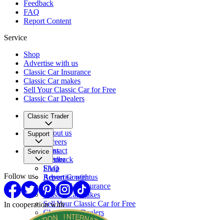
Feedback
FAQ
Report Content
Service
Shop
Advertise with us
Classic Car Insurance
Classic Car makes
Sell Your Classic Car for Free
Classic Car Dealers
Classic Trader
About us
Support
Careers
Press
Contact
Service
Partner
Feedback
FAQ
Shop
Follow us
Report Content
Advertise with us
Classic Car Insurance
Classic Car makes
Sell Your Classic Car for Free
In cooperation with
Classic Car Dealers