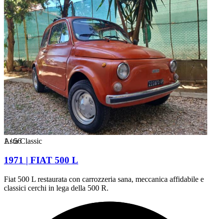
1
Asta Classic
/
56
1971 | FIAT 500 L
Fiat 500 L restaurata con carrozzeria sana, meccanica affidabile e
classici cerchi in lega della 500 R.