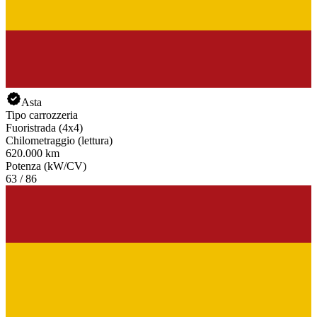
Asta
Tipo carrozzeria
Fuoristrada (4x4)
Chilometraggio (lettura)
620.000 km
Potenza (kW/CV)
63 / 86