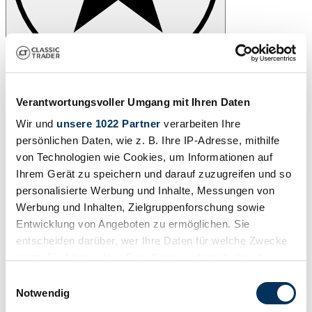
Asta
05:24:01
Verantwortungsvoller Umgang mit Ihren Daten
Wir und
unsere 1022 Partner
verarbeiten Ihre
persönlichen Daten, wie z. B. Ihre IP-Adresse, mithilfe
von Technologien wie Cookies, um Informationen auf
Ihrem Gerät zu speichern und darauf zuzugreifen und so
personalisierte Werbung und Inhalte, Messungen von
Werbung und Inhalten, Zielgruppenforschung sowie
Entwicklung von Angeboten zu ermöglichen. Sie
entscheiden darüber, wer Ihre Daten für welche Zwecke
nutzt. Sie können Ihre Einwilligung jederzeit über die
Cookie-Erklärung oder durch Klicken auf das Privacy
Einwilligungsauswahl
Trigger Symbol ändern oder widerrufen
Notwendig