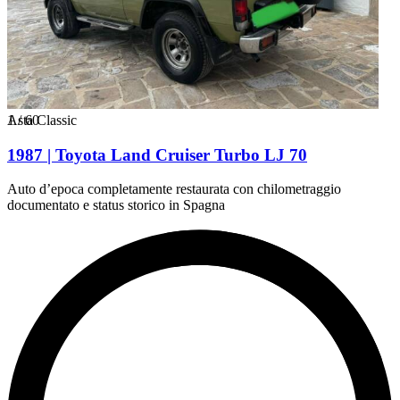
1
Asta Classic
/
60
1987 | Toyota Land Cruiser Turbo LJ 70
Auto d’epoca completamente restaurata con chilometraggio
documentato e status storico in Spagna