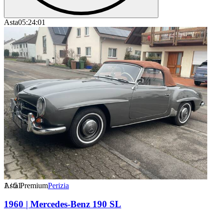
Asta
05:24:01
1
Asta Premium
/
51
Perizia
1960 | Mercedes-Benz 190 SL