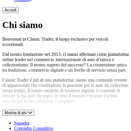
Accedi
Chi siamo
Benvenuti in Classic Trader, il luogo esclusivo per veicoli
eccezionali.
Dal nostro fondazione nel 2013, ci siamo affermati come piattaforma
online leader nel commercio internazionale di auto d’epoca e
collezionismo. Il nostro segreto del successo? La connessione unica
tra tradizione, commercio digitale e un livello di servizio senza pari.
Classic Trader è più di una piattaforma: siamo una comunità vivente
di appassionati che condividono la passione per le auto da collezione
senza tempo. Il nostro modello di business digitale ti consente di
cercare la tua auto da sogno in tutto il mondo e trovare il primo
veicolo per la tua collezione o ampliarla.
Come segno del nostro impegno per la cultura automobilistica,
Mostra di più
Classic Trader non pubblica solo una propria rivista cartacea di alta
qualità, ma offre anche una rivista online informativa in tedesco e
Squadra
inglese che ti terrà sempre aggiornato. Tuttavia, il nostro portafoglio
Consiglio Consultivo