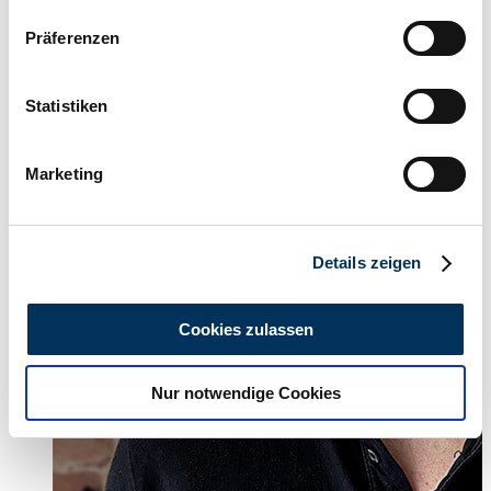
Wenn Sie es erlauben, würden wir auch gerne:
Präferenzen
Informationen über Ihre geografische Lage
erfassen, welche bis auf einige Meter genau sein
können
Statistiken
Ihr Gerät durch aktives Scannen nach
bestimmten Merkmalen (Fingerprinting) identifizieren
Marketing
Erfahren Sie mehr darüber, wie Ihre persönlichen Daten
verarbeitet werden, und legen Sie Ihre Präferenzen im
Abschnitt Einzelheiten
fest.
Details zeigen
Wir verwenden Cookies, um Inhalte und Anzeigen zu
personalisieren, Funktionen für soziale Medien anbieten
Cookies zulassen
zu können und die Zugriffe auf unsere Website zu
analysieren. Außerdem geben wir Informationen zu Ihrer
Nur notwendige Cookies
Verwendung unserer Website an unsere Partner für
soziale Medien, Werbung und Analysen weiter. Unsere
Partner führen diese Informationen möglicherweise mit
weiteren Daten zusammen, die Sie ihnen bereitgestellt