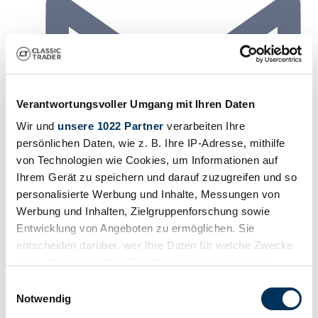
Verantwortungsvoller Umgang mit Ihren Daten
Wir und
unsere 1022 Partner
verarbeiten Ihre
persönlichen Daten, wie z. B. Ihre IP-Adresse, mithilfe
von Technologien wie Cookies, um Informationen auf
Ihrem Gerät zu speichern und darauf zuzugreifen und so
personalisierte Werbung und Inhalte, Messungen von
Werbung und Inhalten, Zielgruppenforschung sowie
Entwicklung von Angeboten zu ermöglichen. Sie
entscheiden darüber, wer Ihre Daten für welche Zwecke
nutzt. Sie können Ihre Einwilligung jederzeit über die
Cookie-Erklärung oder durch Klicken auf das Privacy
Einwilligungsauswahl
Trigger Symbol ändern oder widerrufen
Notwendig