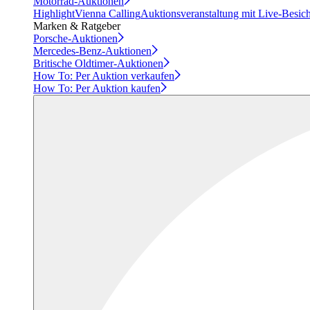
Motorrad-Auktionen
Highlight
Vienna Calling
Auktionsveranstaltung mit Live-Besic
Marken & Ratgeber
Porsche-Auktionen
Mercedes-Benz-Auktionen
Britische Oldtimer-Auktionen
How To: Per Auktion verkaufen
How To: Per Auktion kaufen