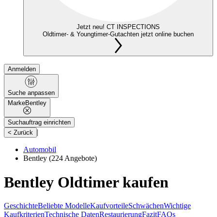
Jetzt neu! CT INSPECTIONS
Oldtimer- & Youngtimer-Gutachten jetzt online buchen
Anmelden
Suche anpassen
Marke
Bentley
Suchauftrag einrichten
|
< Zurück
Automobil
Bentley
(224 Angebote)
Bentley Oldtimer kaufen
Geschichte
Beliebte Modelle
Kaufvorteile
Schwächen
Wichtige
Kaufkriterien
Technische Daten
Restaurierung
Fazit
FAQs