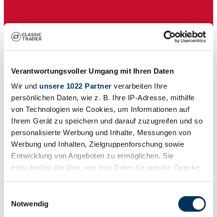
Verantwortungsvoller Umgang mit Ihren Daten
Wir und
unsere 1022 Partner
verarbeiten Ihre
persönlichen Daten, wie z. B. Ihre IP-Adresse, mithilfe
von Technologien wie Cookies, um Informationen auf
Ihrem Gerät zu speichern und darauf zuzugreifen und so
personalisierte Werbung und Inhalte, Messungen von
Werbung und Inhalten, Zielgruppenforschung sowie
Auktion
Entwicklung von Angeboten zu ermöglichen. Sie
0 Kommentare
entscheiden darüber, wer Ihre Daten für welche Zwecke
nutzt. Sie können Ihre Einwilligung jederzeit über die
0 Gebote
Cookie-Erklärung oder durch Klicken auf das Privacy
Einwilligungsauswahl
3 Beobachter
Trigger Symbol ändern oder widerrufen
Notwendig