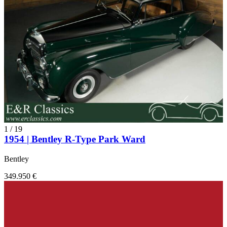
1
/
19
1954 | Bentley R-Type Park Ward
Bentley
349.950 €