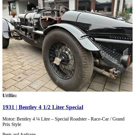
1
Umbau
/
55
1931 | Bentley 4 1/2 Liter Special
Motor: Bentley 4 ¼ Litre – Special Roadster - Race-Car / Grand
Prix Style
Preis auf Anfrage