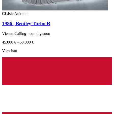
1
Classic Auktion
/
4
1986 | Bentley Turbo R
Vienna Calling - coming soon
45.000 € - 60.000 €
Vorschau