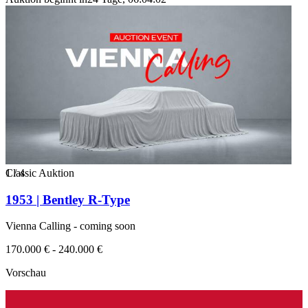
1
Classic Auktion
/
4
1953 | Bentley R-Type
Vienna Calling - coming soon
170.000 € - 240.000 €
Vorschau