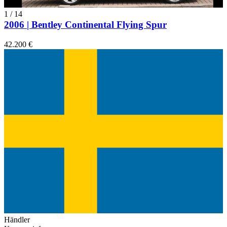
1
/
14
2006 | Bentley Continental Flying Spur
42.200 €
Händler