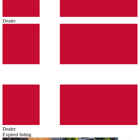
Dealer
Dealer
Expired listing