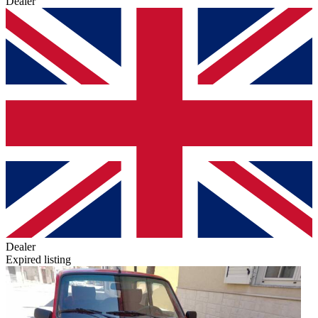
Dealer
Dealer
Expired listing