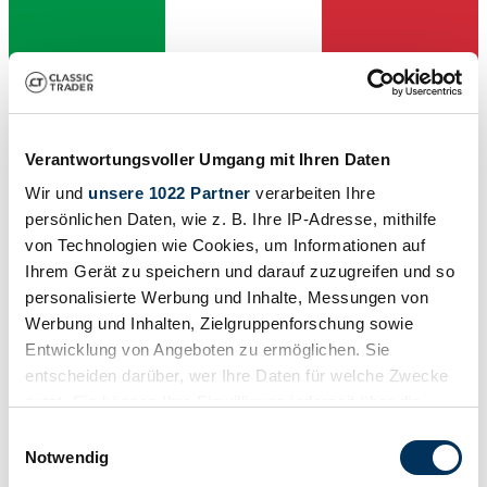
Verantwortungsvoller Umgang mit Ihren Daten
Wir und
unsere 1022 Partner
verarbeiten Ihre
persönlichen Daten, wie z. B. Ihre IP-Adresse, mithilfe
von Technologien wie Cookies, um Informationen auf
Ihrem Gerät zu speichern und darauf zuzugreifen und so
personalisierte Werbung und Inhalte, Messungen von
Werbung und Inhalten, Zielgruppenforschung sowie
Dealer
Entwicklung von Angeboten zu ermöglichen. Sie
entscheiden darüber, wer Ihre Daten für welche Zwecke
nutzt. Sie können Ihre Einwilligung jederzeit über die
Cookie-Erklärung oder durch Klicken auf das Privacy
Einwilligungsauswahl
Trigger Symbol ändern oder widerrufen
Notwendig