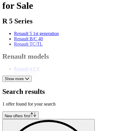
for Sale
R 5 Series
Renault 5 1st generation
Renault B/C 40
Renault TC/TL
Renault models
Renault 4 CV
Renault Clio
Show more
Renault Dauphine
Renault Mégane
Renault Ondine
Search results
Renault R 19
Renault R 4
1 offer found for your search
Renault R 6
Renault R 8
Renault Sport Spider
New offers first
Renault Twingo
Renault Type AH