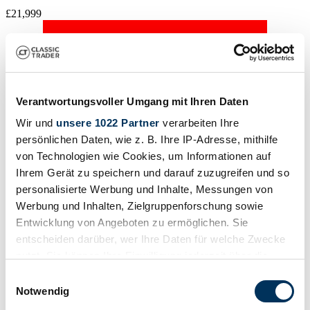
£21,999
Verantwortungsvoller Umgang mit Ihren Daten
Wir und
unsere 1022 Partner
verarbeiten Ihre
persönlichen Daten, wie z. B. Ihre IP-Adresse, mithilfe
von Technologien wie Cookies, um Informationen auf
Ihrem Gerät zu speichern und darauf zuzugreifen und so
personalisierte Werbung und Inhalte, Messungen von
Werbung und Inhalten, Zielgruppenforschung sowie
Entwicklung von Angeboten zu ermöglichen. Sie
entscheiden darüber, wer Ihre Daten für welche Zwecke
Dealer
nutzt. Sie können Ihre Einwilligung jederzeit über die
Body style
Cookie-Erklärung oder durch Klicken auf das Privacy
Einwilligungsauswahl
4x4 (Convertible)
Trigger Symbol ändern oder widerrufen
Mileage (read)
Notwendig
17,350 km