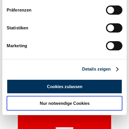
Power (kW/hp)
Wenn Sie es erlauben, würden wir auch gerne:
13 / 18
Präferenzen
Informationen über Ihre geografische Lage
erfassen, welche bis auf einige Meter genau sein
können
Statistiken
Ihr Gerät durch aktives Scannen nach
bestimmten Merkmalen (Fingerprinting) identifizieren
Marketing
Erfahren Sie mehr darüber, wie Ihre persönlichen Daten
verarbeitet werden, und legen Sie Ihre Präferenzen im
Abschnitt Einzelheiten
fest.
Details zeigen
Wir verwenden Cookies, um Inhalte und Anzeigen zu
personalisieren, Funktionen für soziale Medien anbieten
Cookies zulassen
zu können und die Zugriffe auf unsere Website zu
analysieren. Außerdem geben wir Informationen zu Ihrer
Nur notwendige Cookies
Verwendung unserer Website an unsere Partner für
Dealer
soziale Medien, Werbung und Analysen weiter. Unsere
Partner führen diese Informationen möglicherweise mit
weiteren Daten zusammen, die Sie ihnen bereitgestellt