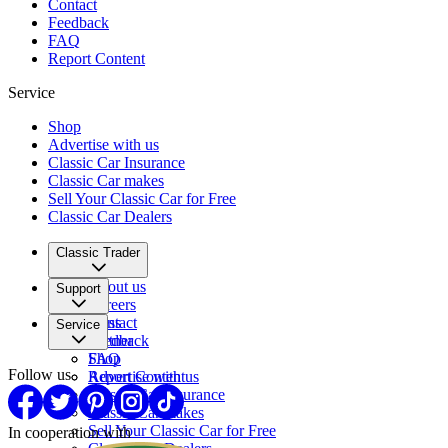
Contact
Feedback
FAQ
Report Content
Service
Shop
Advertise with us
Classic Car Insurance
Classic Car makes
Sell Your Classic Car for Free
Classic Car Dealers
Classic Trader
About us
Support
Careers
Press
Contact
Service
Partner
Feedback
FAQ
Shop
Follow us
Report Content
Advertise with us
Classic Car Insurance
Classic Car makes
Sell Your Classic Car for Free
In cooperation with