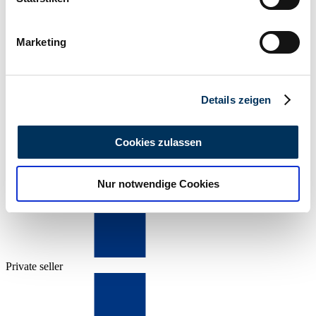
Power (kW/hp)
Ihr Gerät durch aktives Scannen nach
1 / 1
bestimmten Merkmalen (Fingerprinting) identifizieren
Marketing
Erfahren Sie mehr darüber, wie Ihre persönlichen Daten
verarbeitet werden, und legen Sie Ihre Präferenzen im
Abschnitt Einzelheiten
fest.
Details zeigen
Wir verwenden Cookies, um Inhalte und Anzeigen zu
personalisieren, Funktionen für soziale Medien anbieten
Cookies zulassen
zu können und die Zugriffe auf unsere Website zu
analysieren. Außerdem geben wir Informationen zu Ihrer
Nur notwendige Cookies
Verwendung unserer Website an unsere Partner für
soziale Medien, Werbung und Analysen weiter. Unsere
Partner führen diese Informationen möglicherweise mit
weiteren Daten zusammen, die Sie ihnen bereitgestellt
haben oder die sie im Rahmen Ihrer Nutzung der Dienste
Private seller
gesammelt haben.
Datenschutzerklärung