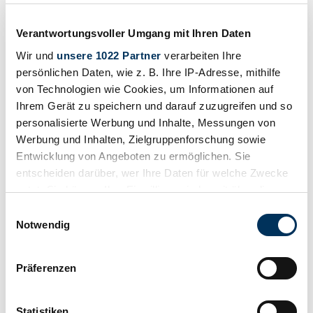
Price on request
7 years ago
Verantwortungsvoller Umgang mit Ihren Daten
Wir und
unsere 1022 Partner
verarbeiten Ihre
persönlichen Daten, wie z. B. Ihre IP-Adresse, mithilfe
von Technologien wie Cookies, um Informationen auf
Ihrem Gerät zu speichern und darauf zuzugreifen und so
personalisierte Werbung und Inhalte, Messungen von
Werbung und Inhalten, Zielgruppenforschung sowie
Entwicklung von Angeboten zu ermöglichen. Sie
entscheiden darüber, wer Ihre Daten für welche Zwecke
nutzt. Sie können Ihre Einwilligung jederzeit über die
Cookie-Erklärung oder durch Klicken auf das Privacy
Einwilligungsauswahl
Trigger Symbol ändern oder widerrufen
Notwendig
Wenn Sie es erlauben, würden wir auch gerne:
Private seller
Präferenzen
Body style
Informationen über Ihre geografische Lage
Utility Vehicle (Plank bed)
erfassen, welche bis auf einige Meter genau sein
Mileage (read)
können
Not provided
Statistiken