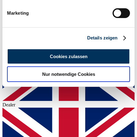
Ihr Gerät durch aktives Scannen nach
bestimmten Merkmalen (Fingerprinting) identifizieren
Marketing
Erfahren Sie mehr darüber, wie Ihre persönlichen Daten
verarbeitet werden, und legen Sie Ihre Präferenzen im
Abschnitt Einzelheiten
fest.
Details zeigen
Wir verwenden Cookies, um Inhalte und Anzeigen zu
personalisieren, Funktionen für soziale Medien anbieten
Cookies zulassen
zu können und die Zugriffe auf unsere Website zu
analysieren. Außerdem geben wir Informationen zu Ihrer
Nur notwendige Cookies
Verwendung unserer Website an unsere Partner für
soziale Medien, Werbung und Analysen weiter. Unsere
Partner führen diese Informationen möglicherweise mit
weiteren Daten zusammen, die Sie ihnen bereitgestellt
haben oder die sie im Rahmen Ihrer Nutzung der Dienste
Dealer
gesammelt haben.
Datenschutzerklärung