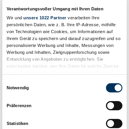
Verantwortungsvoller Umgang mit Ihren Daten
Wir und
unsere 1022 Partner
verarbeiten Ihre
persönlichen Daten, wie z. B. Ihre IP-Adresse, mithilfe
von Technologien wie Cookies, um Informationen auf
Ihrem Gerät zu speichern und darauf zuzugreifen und so
personalisierte Werbung und Inhalte, Messungen von
Werbung und Inhalten, Zielgruppenforschung sowie
Entwicklung von Angeboten zu ermöglichen. Sie
entscheiden darüber, wer Ihre Daten für welche Zwecke
nutzt. Sie können Ihre Einwilligung jederzeit über die
Cookie-Erklärung oder durch Klicken auf das Privacy
Einwilligungsauswahl
Trigger Symbol ändern oder widerrufen
Notwendig
Dealer
Wenn Sie es erlauben, würden wir auch gerne:
Body style
Präferenzen
Bus (Camper)
Informationen über Ihre geografische Lage
Mileage (read)
erfassen, welche bis auf einige Meter genau sein
Not provided
können
Power (kW/hp)
Statistiken
294 / 400