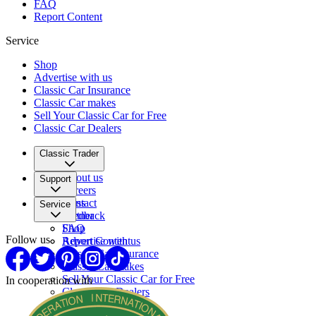
FAQ
Report Content
Service
Shop
Advertise with us
Classic Car Insurance
Classic Car makes
Sell Your Classic Car for Free
Classic Car Dealers
Classic Trader
About us
Support
Careers
Press
Contact
Service
Partner
Feedback
FAQ
Shop
Follow us
Report Content
Advertise with us
Classic Car Insurance
Classic Car makes
Sell Your Classic Car for Free
In cooperation with
Classic Car Dealers