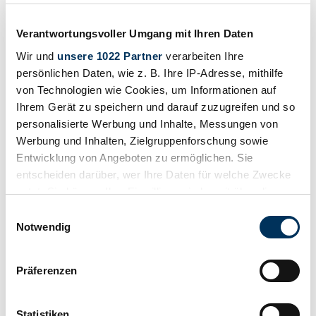
Price on request
4 years ago
Verantwortungsvoller Umgang mit Ihren Daten
Wir und
unsere 1022 Partner
verarbeiten Ihre
persönlichen Daten, wie z. B. Ihre IP-Adresse, mithilfe
von Technologien wie Cookies, um Informationen auf
Ihrem Gerät zu speichern und darauf zuzugreifen und so
personalisierte Werbung und Inhalte, Messungen von
Werbung und Inhalten, Zielgruppenforschung sowie
Entwicklung von Angeboten zu ermöglichen. Sie
entscheiden darüber, wer Ihre Daten für welche Zwecke
nutzt. Sie können Ihre Einwilligung jederzeit über die
Cookie-Erklärung oder durch Klicken auf das Privacy
Einwilligungsauswahl
Trigger Symbol ändern oder widerrufen
Notwendig
Wenn Sie es erlauben, würden wir auch gerne:
Dealer
Präferenzen
Body style
Informationen über Ihre geografische Lage
Convertible (Roadster)
erfassen, welche bis auf einige Meter genau sein
Mileage (read)
können
Not provided
Statistiken