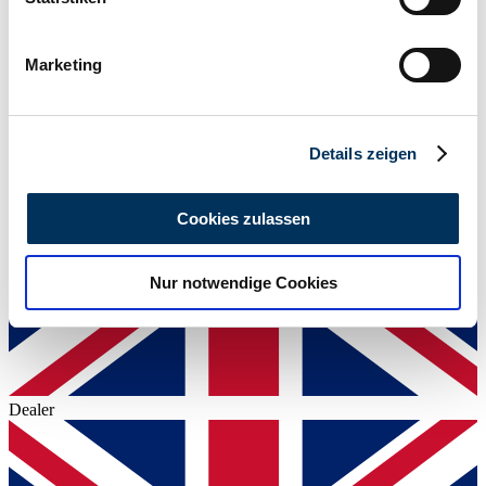
Power (kW/hp)
Ihr Gerät durch aktives Scannen nach
1 / 1
bestimmten Merkmalen (Fingerprinting) identifizieren
Marketing
Erfahren Sie mehr darüber, wie Ihre persönlichen Daten
verarbeitet werden, und legen Sie Ihre Präferenzen im
Abschnitt Einzelheiten
fest.
Details zeigen
Wir verwenden Cookies, um Inhalte und Anzeigen zu
personalisieren, Funktionen für soziale Medien anbieten
Cookies zulassen
zu können und die Zugriffe auf unsere Website zu
analysieren. Außerdem geben wir Informationen zu Ihrer
Nur notwendige Cookies
Verwendung unserer Website an unsere Partner für
soziale Medien, Werbung und Analysen weiter. Unsere
Partner führen diese Informationen möglicherweise mit
weiteren Daten zusammen, die Sie ihnen bereitgestellt
haben oder die sie im Rahmen Ihrer Nutzung der Dienste
Dealer
gesammelt haben.
Datenschutzerklärung