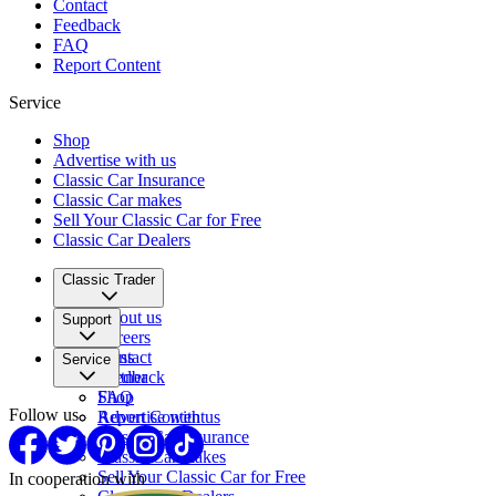
Contact
Feedback
FAQ
Report Content
Service
Shop
Advertise with us
Classic Car Insurance
Classic Car makes
Sell Your Classic Car for Free
Classic Car Dealers
Classic Trader
About us
Support
Careers
Press
Contact
Service
Partner
Feedback
FAQ
Shop
Follow us
Report Content
Advertise with us
Classic Car Insurance
Classic Car makes
Sell Your Classic Car for Free
In cooperation with