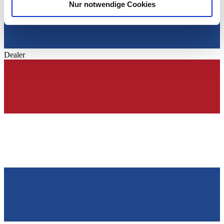
Nur notwendige Cookies
Verwendung unserer Website an unsere Partner für
soziale Medien, Werbung und Analysen weiter. Unsere
Partner führen diese Informationen möglicherweise mit
weiteren Daten zusammen, die Sie ihnen bereitgestellt
haben oder die sie im Rahmen Ihrer Nutzung der Dienste
Dealer
gesammelt haben.
Datenschutzerklärung