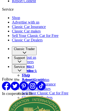
Report Content
Service
Shop
Advertise with us
Classic Car Insurance
Classic Car makes
Sell Your Classic Car for Free
Classic Car Dealers
Classic Trader
About us
Support
Careers
Press
Contact
Service
Partner
Feedback
FAQ
Shop
Follow us
Report Content
Advertise with us
Classic Car Insurance
Classic Car makes
Sell Your Classic Car for Free
In cooperation with
Classic Car Dealers