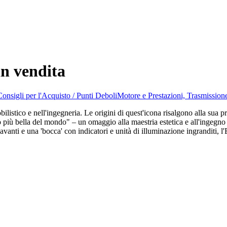
in vendita
Consigli per l'Acquisto / Punti Deboli
Motore e Prestazioni, Trasmissio
ilistico e nell'ingegneria. Le origini di quest'icona risalgono alla sua
to più bella del mondo" – un omaggio alla maestria estetica e all'ingegno 
 avanti e una 'bocca' con indicatori e unità di illuminazione ingranditi, 