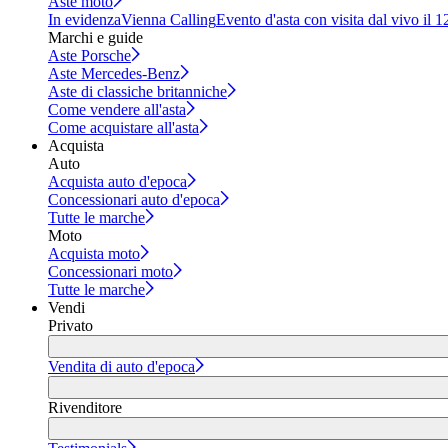
Aste moto
In evidenza
Vienna Calling
Evento d'asta con visita dal vivo il 
Marchi e guide
Aste Porsche
Aste Mercedes-Benz
Aste di classiche britanniche
Come vendere all'asta
Come acquistare all'asta
Acquista
Auto
Acquista auto d'epoca
Concessionari auto d'epoca
Tutte le marche
Moto
Acquista moto
Concessionari moto
Tutte le marche
Vendi
Privato
Vendita di auto d'epoca
Rivenditore