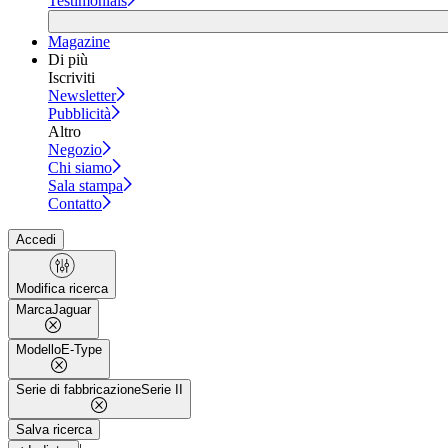
Testimonials
Magazine
Di più
Iscriviti
Newsletter
Pubblicità
Altro
Negozio
Chi siamo
Sala stampa
Contatto
Accedi
Modifica ricerca
Marca
Jaguar
Modello
E-Type
Serie di fabbricazione
Serie II
Salva ricerca