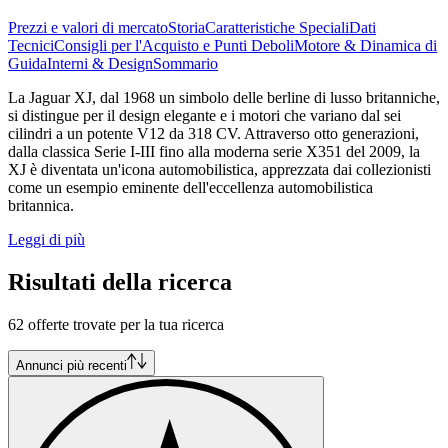
Prezzi e valori di mercato
Storia
Caratteristiche Speciali
Dati
Tecnici
Consigli per l'Acquisto e Punti Deboli
Motore & Dinamica di
Guida
Interni & Design
Sommario
La Jaguar XJ, dal 1968 un simbolo delle berline di lusso britanniche,
si distingue per il design elegante e i motori che variano dal sei
cilindri a un potente V12 da 318 CV. Attraverso otto generazioni,
dalla classica Serie I-III fino alla moderna serie X351 del 2009, la
XJ è diventata un'icona automobilistica, apprezzata dai collezionisti
come un esempio eminente dell'eccellenza automobilistica
britannica.
Leggi di più
Risultati della ricerca
62 offerte trovate per la tua ricerca
Annunci più recenti