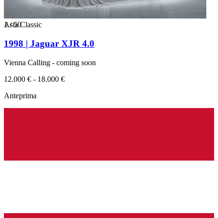
1
Asta Classic
/
50
1998 | Jaguar XJR 4.0
Vienna Calling - coming soon
12.000 € - 18.000 €
Anteprima