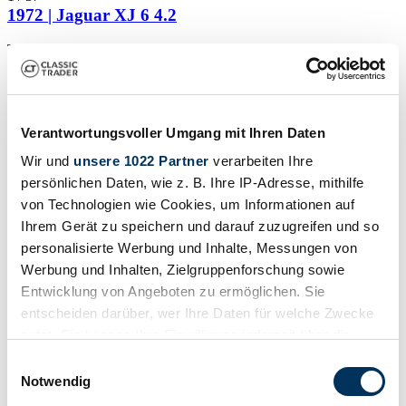
1972 | Jaguar XJ 6 4.2
Tetto apribile - Cambio automatico revisionato
24.950 €
Verantwortungsvoller Umgang mit Ihren Daten
Wir und
unsere 1022 Partner
verarbeiten Ihre
persönlichen Daten, wie z. B. Ihre IP-Adresse, mithilfe
von Technologien wie Cookies, um Informationen auf
Ihrem Gerät zu speichern und darauf zuzugreifen und so
personalisierte Werbung und Inhalte, Messungen von
Werbung und Inhalten, Zielgruppenforschung sowie
Entwicklung von Angeboten zu ermöglichen. Sie
entscheiden darüber, wer Ihre Daten für welche Zwecke
nutzt. Sie können Ihre Einwilligung jederzeit über die
Cookie-Erklärung oder durch Klicken auf das Privacy
Einwilligungsauswahl
Trigger Symbol ändern oder widerrufen
Notwendig
Venditore