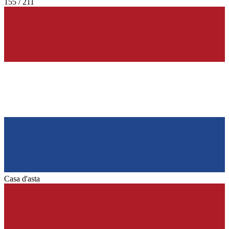
155 / 211
Casa d'asta