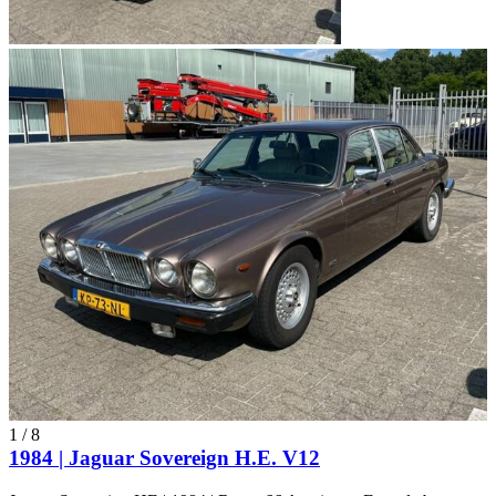
1
/
8
1984 | Jaguar Sovereign H.E. V12