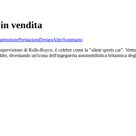
 in vendita
tenzione
Prestazioni
Design
Altro
Sommario
 supervisione di Rolls-Royce, è celebre come la "silent sports car". Vet
lder, diventando un'icona dell'ingegneria automobilistica britannica degl