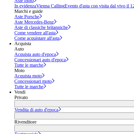
Aste moto
In evidenza
Vienna Calling
Evento d'asta con visita dal vivo il 
Marchi e guide
Aste Porsche
Aste Mercedes-Benz
Aste di classiche britanniche
Come vendere all'asta
Come acquistare all'asta
Acquista
Auto
Acquista auto d'epoca
Concessionari auto d'epoca
Tutte le marche
Moto
Acquista moto
Concessionari moto
Tutte le marche
Vendi
Privato
Vendita di auto d'epoca
Rivenditore