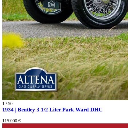
1
/
50
1934 | Bentley 3 1/2 Liter Park Ward DHC
115.000 €