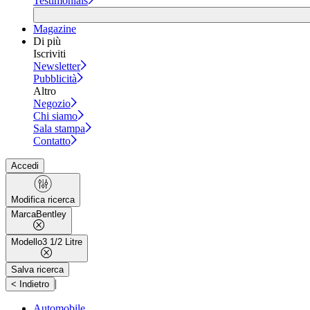
Testimonials
Magazine
Di più
Iscriviti
Newsletter
Pubblicità
Altro
Negozio
Chi siamo
Sala stampa
Contatto
Accedi
Modifica ricerca
Marca
Bentley
Modello
3 1/2 Litre
Salva ricerca
|
< Indietro
Automobile