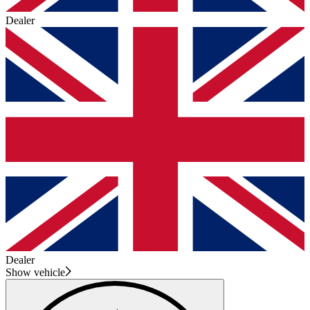
Dealer
Dealer
Show vehicle