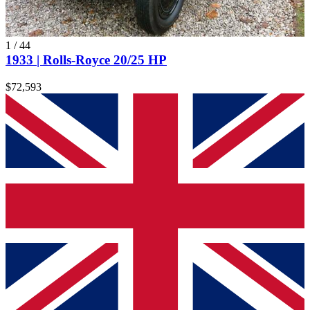
1
/
44
1933 | Rolls-Royce 20/25 HP
$72,593