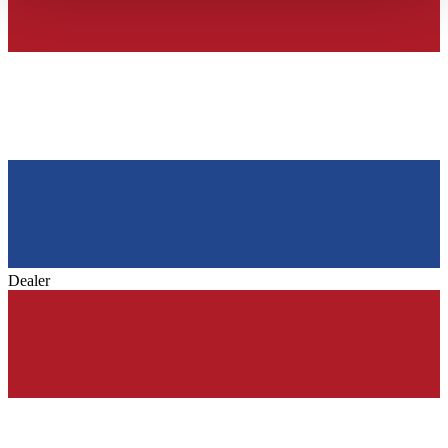
haben oder die sie im Rahmen Ihrer Nutzung der Dienste
gesammelt haben.
Datenschutzerklärung
Dealer