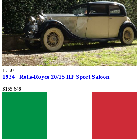
1
/
50
1934 | Rolls-Royce 20/25 HP Sport Saloon
$155,648