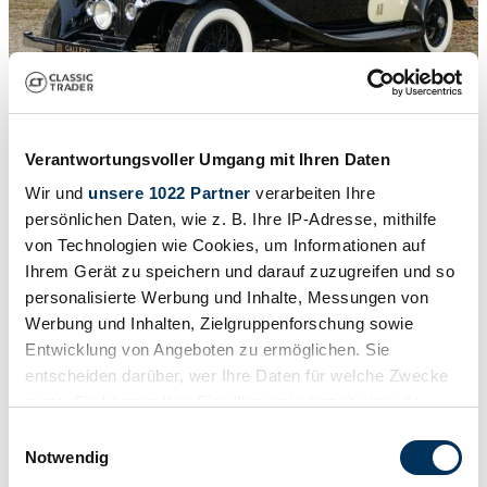
Verantwortungsvoller Umgang mit Ihren Daten
1
/
50
1933 | Rolls-Royce 20/25 HP Freestone & Webb
Wir und
unsere 1022 Partner
verarbeiten Ihre
persönlichen Daten, wie z. B. Ihre IP-Adresse, mithilfe
Rolls-Royce 20/25 Freestone and Webb "Sparked by Passion"
von Technologien wie Cookies, um Informationen auf
"Sparked by Passion" - High-quality re-creation of a bespoke
Ihrem Gerät zu speichern und darauf zuzugreifen und so
Rolls,Based on an idea by the Phantom II Brewster Town
Brougham - built for 24-year-old Constance Bennett known for her
personalisierte Werbung und Inhalte, Messungen von
good tast, The "fine wine" cabinet is a work of art in its own right
Werbung und Inhalten, Zielgruppenforschung sowie
(We know—that’s subjective),Built with a passion for
Entwicklung von Angeboten zu ermöglichen. Sie
wood,Documented correctly using the built sheet and photos in a
history file,
entscheiden darüber, wer Ihre Daten für welche Zwecke
nutzt. Sie können Ihre Einwilligung jederzeit über die
$258,867
Cookie-Erklärung oder durch Klicken auf das Privacy
Einwilligungsauswahl
Trigger Symbol ändern oder widerrufen
Notwendig