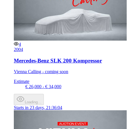
4
2004
Mercedes-Benz SLK 200 Kompressor
Vienna Calling - coming soon
Estimate
€ 26,000 - € 34,000
Loading…
Starts in
23 days, 21:36:04