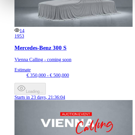
weiteren Daten zusammen, die Sie ihnen bereitgestellt
haben oder die sie im Rahmen Ihrer Nutzung der Dienste
gesammelt haben.
Datenschutzerklärung
14
1953
Mercedes-Benz 300 S
Vienna Calling - coming soon
Estimate
€ 350,000 - € 500,000
Loading…
Starts in
23 days, 21:36:04