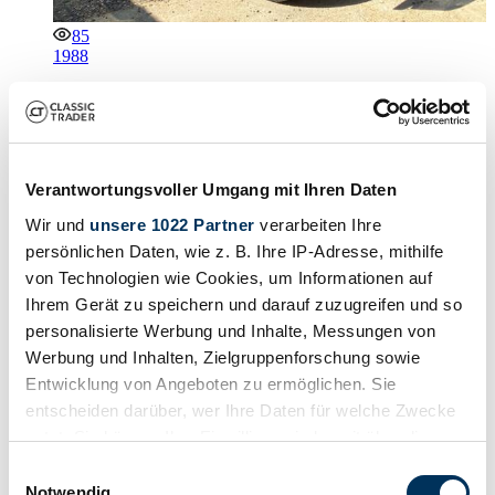
85
1988
Steyr-Puch 280 GE (SWB)
Rarely Restored PUCH 280 GE with Matching Numbers,
FIVA Passport and Comprehensive Documentation
Verantwortungsvoller Umgang mit Ihren Daten
Estimate
€ 56,000 - € 60,000
Wir und
unsere 1022 Partner
verarbeiten Ihre
persönlichen Daten, wie z. B. Ihre IP-Adresse, mithilfe
von Technologien wie Cookies, um Informationen auf
Loading…
Starts in
23 days, 21:36:04
Ihrem Gerät zu speichern und darauf zuzugreifen und so
personalisierte Werbung und Inhalte, Messungen von
Werbung und Inhalten, Zielgruppenforschung sowie
Entwicklung von Angeboten zu ermöglichen. Sie
entscheiden darüber, wer Ihre Daten für welche Zwecke
nutzt. Sie können Ihre Einwilligung jederzeit über die
Cookie-Erklärung oder durch Klicken auf das Privacy
Einwilligungsauswahl
Trigger Symbol ändern oder widerrufen
Notwendig