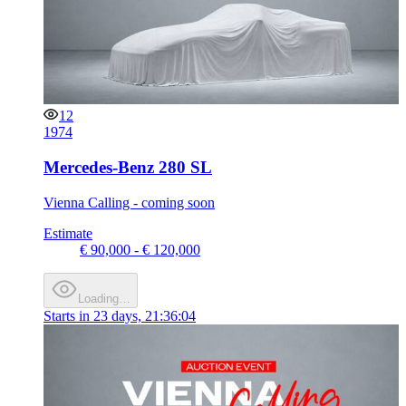
12
1974
Mercedes-Benz 280 SL
Vienna Calling - coming soon
Estimate
€ 90,000 - € 120,000
Loading…
Starts in
23 days, 21:36:04