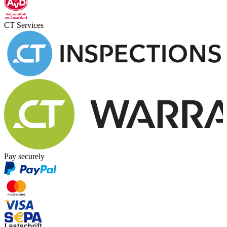
CT Services
Pay securely