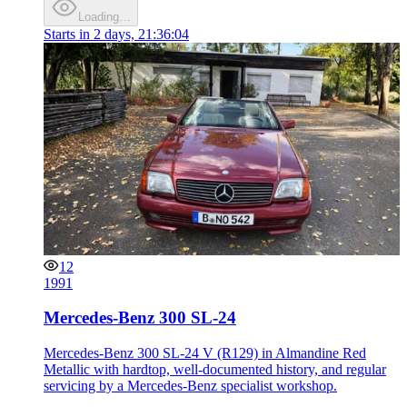
Loading…
Starts in
2 days, 21:36:04
12
1991
Mercedes-Benz 300 SL-24
Mercedes-Benz 300 SL-24 V (R129) in Almandine Red
Metallic with hardtop, well-documented history, and regular
servicing by a Mercedes-Benz specialist workshop.