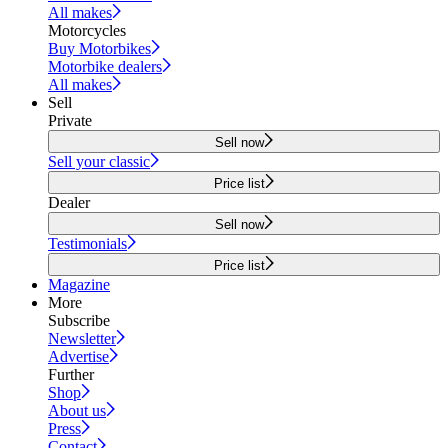
All makes
Motorcycles
Buy Motorbikes
Motorbike dealers
All makes
Sell
Private
Sell now
Sell your classic
Price list
Dealer
Sell now
Testimonials
Price list
Magazine
More
Subscribe
Newsletter
Advertise
Further
Shop
About us
Press
Contact