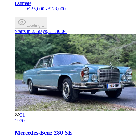
Estimate
€ 25,000 - € 28,000
Loading…
Starts in
23 days, 21:36:04
31
1970
Mercedes-Benz 280 SE