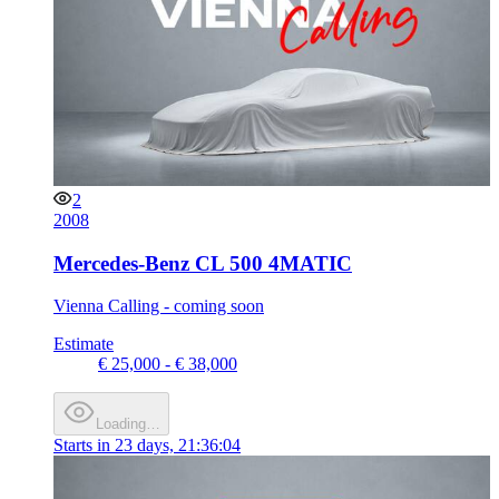
2
2008
Mercedes-Benz CL 500 4MATIC
Vienna Calling - coming soon
Estimate
€ 25,000 - € 38,000
Loading…
Starts in
23 days, 21:36:04