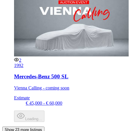
2
1992
Mercedes-Benz 500 SL
Vienna Calling - coming soon
Estimate
€ 45,000 - € 60,000
Loading…
Show 23 more listings