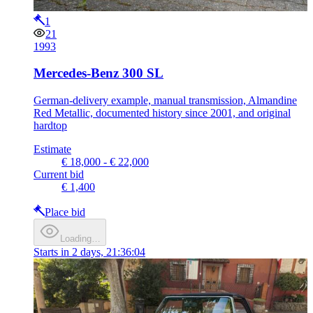
1
21
1993
Mercedes-Benz 300 SL
German-delivery example, manual transmission, Almandine
Red Metallic, documented history since 2001, and original
hardtop
Estimate
€ 18,000 - € 22,000
Current bid
€ 1,400
Place bid
Loading…
Starts in
2 days, 21:36:04