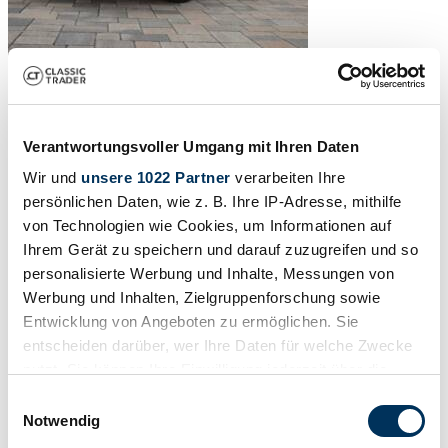
Verantwortungsvoller Umgang mit Ihren Daten
Wir und
unsere 1022 Partner
verarbeiten Ihre
persönlichen Daten, wie z. B. Ihre IP-Adresse, mithilfe
von Technologien wie Cookies, um Informationen auf
Ihrem Gerät zu speichern und darauf zuzugreifen und so
personalisierte Werbung und Inhalte, Messungen von
Werbung und Inhalten, Zielgruppenforschung sowie
Entwicklung von Angeboten zu ermöglichen. Sie
entscheiden darüber, wer Ihre Daten für welche Zwecke
nutzt. Sie können Ihre Einwilligung jederzeit über die
Cookie-Erklärung oder durch Klicken auf das Privacy
Einwilligungsauswahl
1
/
50
Trigger Symbol ändern oder widerrufen
Notwendig
1973 | Opel GT/J 1900