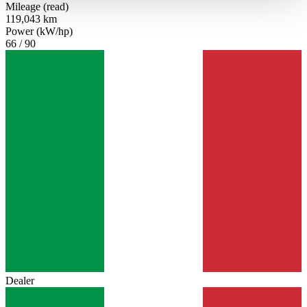
haben oder die sie im Rahmen Ihrer Nutzung der Dienste
Mileage (read)
119,043 km
gesammelt haben.
Datenschutzerklärung
Power (kW/hp)
66 / 90
Dealer