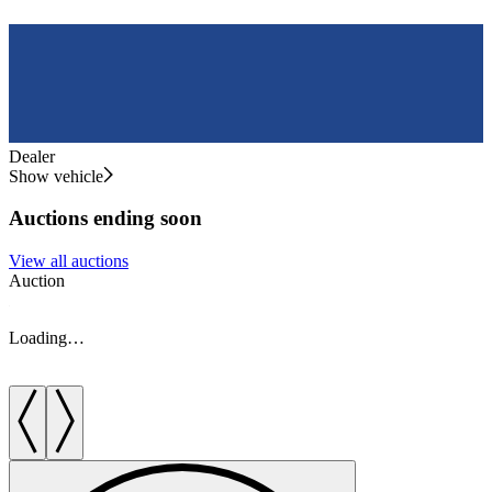
Dealer
Show vehicle
Auctions ending soon
View all auctions
Auction
A
Loading…