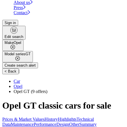
About us
Press
Contact
Sign in
Edit search
Make
Opel
Model series
GT
Create search alert
|
< Back
Car
Opel
Opel GT
(9 offers)
Opel GT classic cars for sale
Prices & Market Values
History
Highlights
Technical
Data
Maintenance
Performance
Design
Other
Summary