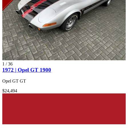
1
/
36
1972 | Opel GT 1900
Opel GT GT
$24,494