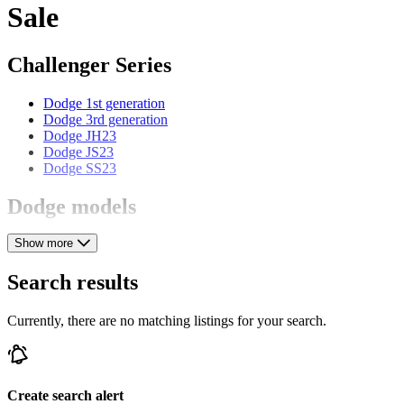
Sale
Challenger Series
Dodge 1st generation
Dodge 3rd generation
Dodge JH23
Dodge JS23
Dodge SS23
Dodge models
Show more
Dodge Charger
Dodge Coronet
Dodge Custom
Search results
Dodge D 11
Dodge LC 1/2 Ton
Currently, there are no matching listings for your search.
Dodge Polara
Dodge Ram
Dodge Standard
Dodge Stealth
Dodge Viper
Create search alert