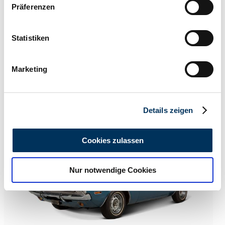
Präferenzen
Informationen über Ihre geografische Lage
erfassen, welche bis auf einige Meter genau sein
können
Statistiken
Ihr Gerät durch aktives Scannen nach
bestimmten Merkmalen (Fingerprinting) identifizieren
Marketing
Erfahren Sie mehr darüber, wie Ihre persönlichen Daten
Dealer
verarbeitet werden, und legen Sie Ihre Präferenzen im
Expired listing
Abschnitt Einzelheiten
fest.
Details zeigen
Wir verwenden Cookies, um Inhalte und Anzeigen zu
personalisieren, Funktionen für soziale Medien anbieten
Cookies zulassen
zu können und die Zugriffe auf unsere Website zu
analysieren. Außerdem geben wir Informationen zu Ihrer
Nur notwendige Cookies
Verwendung unserer Website an unsere Partner für
soziale Medien, Werbung und Analysen weiter. Unsere
Partner führen diese Informationen möglicherweise mit
weiteren Daten zusammen, die Sie ihnen bereitgestellt
haben oder die sie im Rahmen Ihrer Nutzung der Dienste