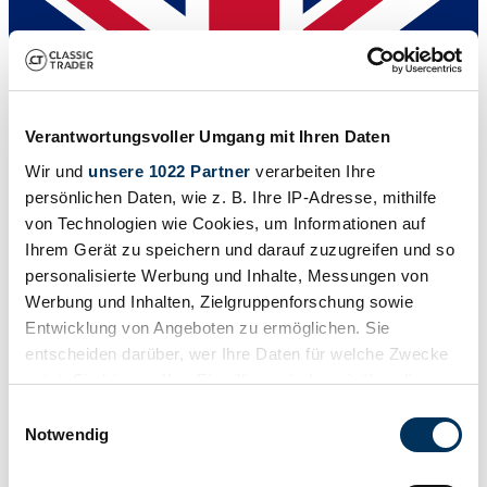
Verantwortungsvoller Umgang mit Ihren Daten
Wir und
unsere 1022 Partner
verarbeiten Ihre
persönlichen Daten, wie z. B. Ihre IP-Adresse, mithilfe
von Technologien wie Cookies, um Informationen auf
Ihrem Gerät zu speichern und darauf zuzugreifen und so
personalisierte Werbung und Inhalte, Messungen von
Dealer
Werbung und Inhalten, Zielgruppenforschung sowie
Entwicklung von Angeboten zu ermöglichen. Sie
entscheiden darüber, wer Ihre Daten für welche Zwecke
nutzt. Sie können Ihre Einwilligung jederzeit über die
Cookie-Erklärung oder durch Klicken auf das Privacy
Einwilligungsauswahl
Trigger Symbol ändern oder widerrufen
Notwendig
Wenn Sie es erlauben, würden wir auch gerne: