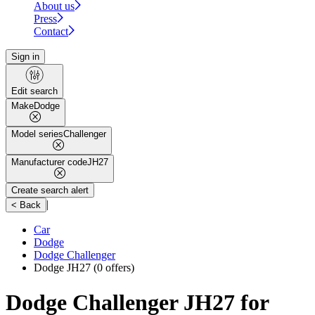
About us
Press
Contact
Sign in
Edit search
Make
Dodge
Model series
Challenger
Manufacturer code
JH27
Create search alert
|
< Back
Car
Dodge
Dodge Challenger
Dodge JH27
(0 offers)
Dodge Challenger JH27 for