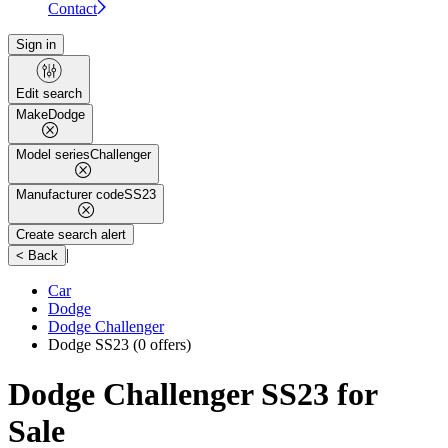
Contact
Sign in
Edit search
Make
Dodge
Model series
Challenger
Manufacturer code
SS23
Create search alert
|
< Back
Car
Dodge
Dodge Challenger
Dodge SS23
(0 offers)
Dodge Challenger SS23 for
Sale