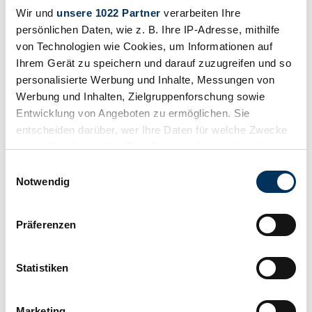
Wir und
unsere 1022 Partner
verarbeiten Ihre
Currently, there are no matching listings for your search.
persönlichen Daten, wie z. B. Ihre IP-Adresse, mithilfe
von Technologien wie Cookies, um Informationen auf
Ihrem Gerät zu speichern und darauf zuzugreifen und so
personalisierte Werbung und Inhalte, Messungen von
Create search alert
Werbung und Inhalten, Zielgruppenforschung sowie
Let yourself be notified as soon as a listing is published that matches
Entwicklung von Angeboten zu ermöglichen. Sie
your search filters.
entscheiden darüber, wer Ihre Daten für welche Zwecke
nutzt. Sie können Ihre Einwilligung jederzeit über die
Create search alert
Cookie-Erklärung oder durch Klicken auf das Privacy
Einwilligungsauswahl
Trigger Symbol ändern oder widerrufen
Notwendig
Create listing
Wenn Sie es erlauben, würden wir auch gerne:
Do you have a Dodge Challenger SS23 that you want to sell? Then
Präferenzen
Informationen über Ihre geografische Lage
create a listing now.
erfassen, welche bis auf einige Meter genau sein
Create listing
können
Statistiken
Ihr Gerät durch aktives Scannen nach
Auctions ending soon
bestimmten Merkmalen (Fingerprinting) identifizieren
Marketing
View all auctions