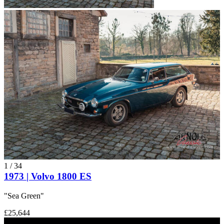
1
/
34
1973 | Volvo 1800 ES
"Sea Green"
£25,644