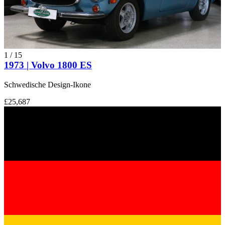
1
/
15
1973 | Volvo 1800 ES
Schwedische Design-Ikone
£25,687