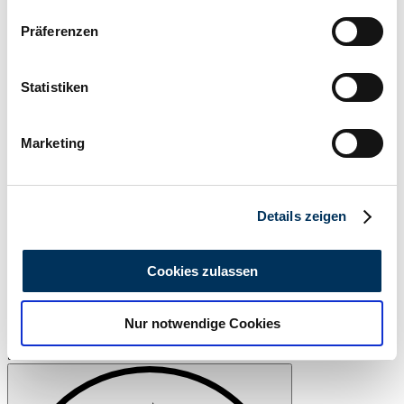
Wenn Sie es erlauben, würden wir auch gerne:
Dealer
Präferenzen
Informationen über Ihre geografische Lage
erfassen, welche bis auf einige Meter genau sein
können
Statistiken
Ihr Gerät durch aktives Scannen nach
bestimmten Merkmalen (Fingerprinting) identifizieren
Marketing
Erfahren Sie mehr darüber, wie Ihre persönlichen Daten
verarbeitet werden, und legen Sie Ihre Präferenzen im
Abschnitt Einzelheiten
fest.
Details zeigen
Wir verwenden Cookies, um Inhalte und Anzeigen zu
personalisieren, Funktionen für soziale Medien anbieten
Cookies zulassen
zu können und die Zugriffe auf unsere Website zu
analysieren. Außerdem geben wir Informationen zu Ihrer
Nur notwendige Cookies
Verwendung unserer Website an unsere Partner für
Dealer
soziale Medien, Werbung und Analysen weiter. Unsere
Show vehicle
Partner führen diese Informationen möglicherweise mit
weiteren Daten zusammen, die Sie ihnen bereitgestellt