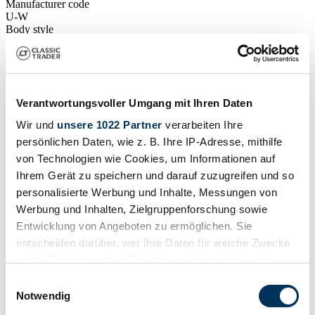
Manufacturer code
U-W
Body style
Coupe
Mileage (read)
154,634 mi
Power (kW/hp)
91 / 124
Verantwortungsvoller Umgang mit Ihren Daten
Wir und
unsere 1022 Partner
verarbeiten Ihre
persönlichen Daten, wie z. B. Ihre IP-Adresse, mithilfe
von Technologien wie Cookies, um Informationen auf
Ihrem Gerät zu speichern und darauf zuzugreifen und so
personalisierte Werbung und Inhalte, Messungen von
Werbung und Inhalten, Zielgruppenforschung sowie
Entwicklung von Angeboten zu ermöglichen. Sie
entscheiden darüber, wer Ihre Daten für welche Zwecke
nutzt. Sie können Ihre Einwilligung jederzeit über die
Cookie-Erklärung oder durch Klicken auf das Privacy
Einwilligungsauswahl
Trigger Symbol ändern oder widerrufen
Notwendig