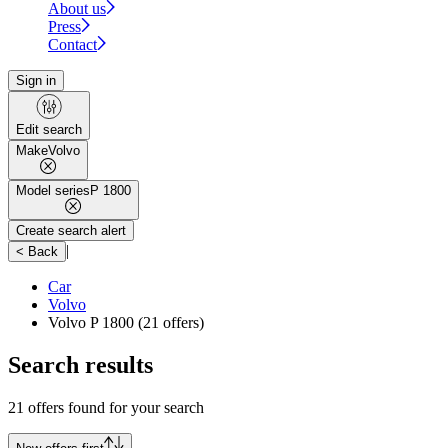
About us
Press
Contact
Sign in
Edit search
Make
Volvo
Model series
P 1800
Create search alert
|
< Back
Car
Volvo
Volvo P 1800
(21 offers)
Search results
21 offers found for your search