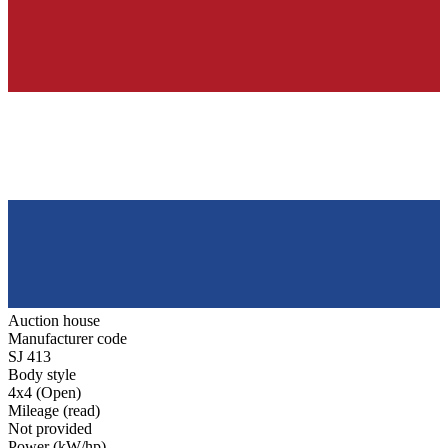
Auction house
Manufacturer code
SJ 413
Body style
4x4 (Open)
Mileage (read)
Not provided
Power (kW/hp)