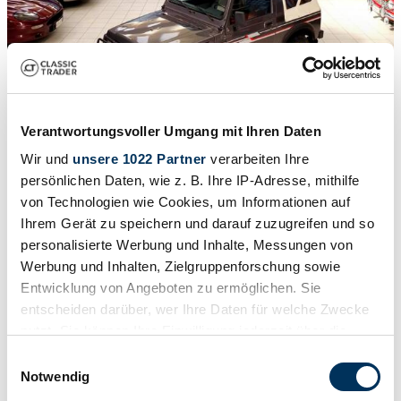
Verantwortungsvoller Umgang mit Ihren Daten
1
/
42
1988 | Suzuki SJ 413
Wir und
unsere 1022 Partner
verarbeiten Ihre
persönlichen Daten, wie z. B. Ihre IP-Adresse, mithilfe
SUZUKI SANTANA SJ 413 (1988)
von Technologien wie Cookies, um Informationen auf
Ihrem Gerät zu speichern und darauf zuzugreifen und so
£13,551
personalisierte Werbung und Inhalte, Messungen von
Werbung und Inhalten, Zielgruppenforschung sowie
Entwicklung von Angeboten zu ermöglichen. Sie
entscheiden darüber, wer Ihre Daten für welche Zwecke
nutzt. Sie können Ihre Einwilligung jederzeit über die
Cookie-Erklärung oder durch Klicken auf das Privacy
Einwilligungsauswahl
Trigger Symbol ändern oder widerrufen
Notwendig