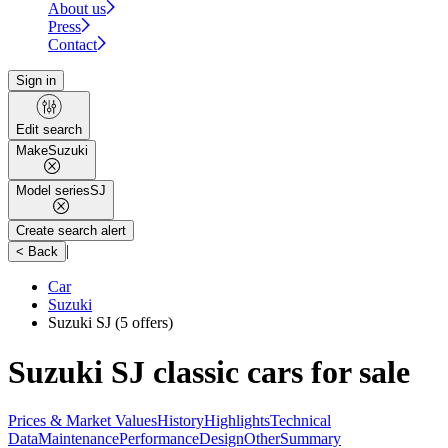
About us
Press
Contact
Sign in
Edit search
Make
Suzuki
Model series
SJ
Create search alert
|
< Back
Car
Suzuki
Suzuki SJ
(5 offers)
Suzuki SJ classic cars for sale
Prices & Market Values
History
Highlights
Technical
Data
Maintenance
Performance
Design
Other
Summary