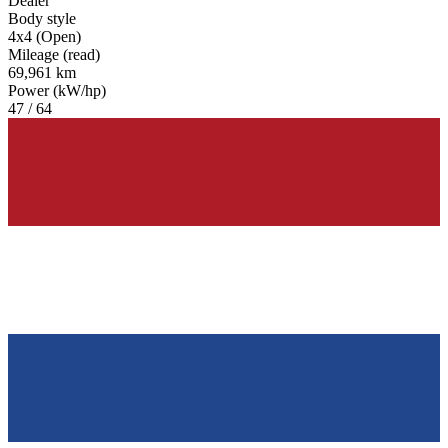
Dealer
Body style
4x4 (Open)
Mileage (read)
69,961 km
Power (kW/hp)
47 / 64