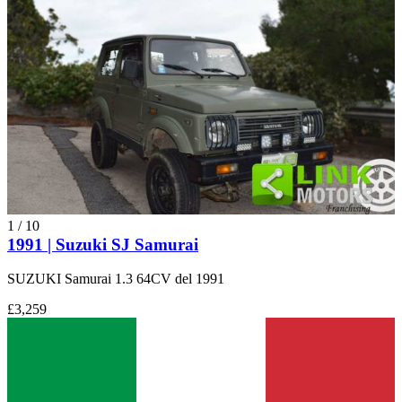
1
/
10
1991 | Suzuki SJ Samurai
SUZUKI Samurai 1.3 64CV del 1991
£3,259