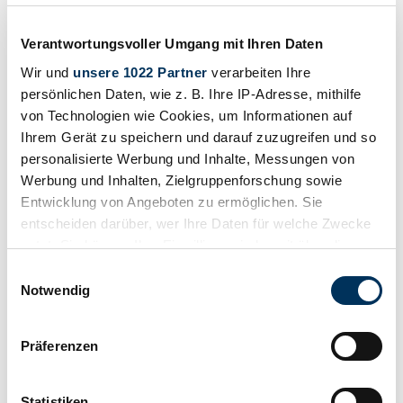
Price on request
4 years ago
Verantwortungsvoller Umgang mit Ihren Daten
Wir und
unsere 1022 Partner
verarbeiten Ihre
persönlichen Daten, wie z. B. Ihre IP-Adresse, mithilfe
von Technologien wie Cookies, um Informationen auf
Ihrem Gerät zu speichern und darauf zuzugreifen und so
personalisierte Werbung und Inhalte, Messungen von
Werbung und Inhalten, Zielgruppenforschung sowie
Entwicklung von Angeboten zu ermöglichen. Sie
entscheiden darüber, wer Ihre Daten für welche Zwecke
nutzt. Sie können Ihre Einwilligung jederzeit über die
Cookie-Erklärung oder durch Klicken auf das Privacy
Einwilligungsauswahl
Trigger Symbol ändern oder widerrufen
Notwendig
Wenn Sie es erlauben, würden wir auch gerne:
Dealer
Präferenzen
Body style
Informationen über Ihre geografische Lage
Convertible (Kid Car)
erfassen, welche bis auf einige Meter genau sein
Mileage (read)
können
Not provided
Statistiken