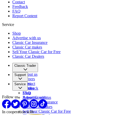
Contact
Feedback
FAQ
Report Content
Service
Shop
Advertise with us
Classic Car Insurance
Classic Car makes
Sell Your Classic Car for Free
Classic Car Dealers
Classic Trader
About us
Support
Careers
Press
Contact
Service
Partner
Feedback
FAQ
Shop
Follow us
Report Content
Advertise with us
Classic Car Insurance
Classic Car makes
Sell Your Classic Car for Free
In cooperation with