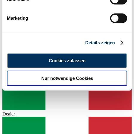
Power (kW/hp)
Ihr Gerät durch aktives Scannen nach
2 / 3
bestimmten Merkmalen (Fingerprinting) identifizieren
Marketing
Erfahren Sie mehr darüber, wie Ihre persönlichen Daten
verarbeitet werden, und legen Sie Ihre Präferenzen im
Abschnitt Einzelheiten
fest.
Details zeigen
Wir verwenden Cookies, um Inhalte und Anzeigen zu
personalisieren, Funktionen für soziale Medien anbieten
Cookies zulassen
zu können und die Zugriffe auf unsere Website zu
analysieren. Außerdem geben wir Informationen zu Ihrer
Nur notwendige Cookies
Verwendung unserer Website an unsere Partner für
soziale Medien, Werbung und Analysen weiter. Unsere
Partner führen diese Informationen möglicherweise mit
weiteren Daten zusammen, die Sie ihnen bereitgestellt
haben oder die sie im Rahmen Ihrer Nutzung der Dienste
Dealer
gesammelt haben.
Datenschutzerklärung