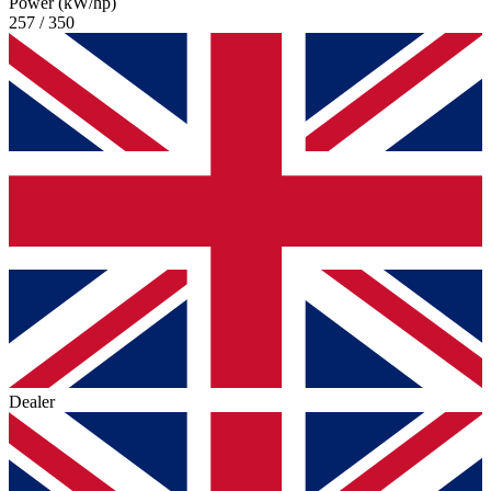
Power (kW/hp)
257 / 350
Dealer