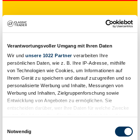
Dealer
Verantwortungsvoller Umgang mit Ihren Daten
Wir und
unsere 1022 Partner
verarbeiten Ihre
persönlichen Daten, wie z. B. Ihre IP-Adresse, mithilfe
von Technologien wie Cookies, um Informationen auf
Ihrem Gerät zu speichern und darauf zuzugreifen und so
personalisierte Werbung und Inhalte, Messungen von
Werbung und Inhalten, Zielgruppenforschung sowie
Entwicklung von Angeboten zu ermöglichen. Sie
entscheiden darüber, wer Ihre Daten für welche Zwecke
nutzt. Sie können Ihre Einwilligung jederzeit über die
Cookie-Erklärung oder durch Klicken auf das Privacy
Einwilligungsauswahl
Trigger Symbol ändern oder widerrufen
Notwendig