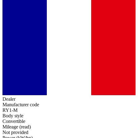
Dealer
Manufacturer code
RY1-M
Body style
Convertible
Mileage (read)
Not provided
Power (kW/hp)