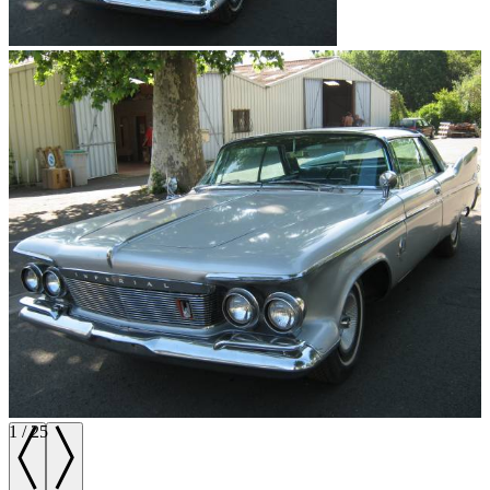
1
/
25