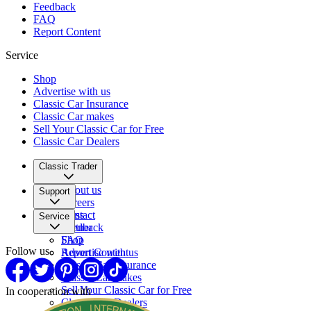
Feedback
FAQ
Report Content
Service
Shop
Advertise with us
Classic Car Insurance
Classic Car makes
Sell Your Classic Car for Free
Classic Car Dealers
Classic Trader
About us
Support
Careers
Press
Contact
Service
Partner
Feedback
FAQ
Shop
Follow us
Report Content
Advertise with us
Classic Car Insurance
Classic Car makes
Sell Your Classic Car for Free
In cooperation with
Classic Car Dealers