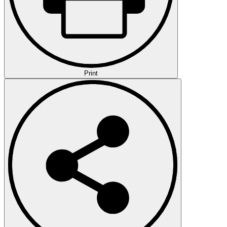
Print