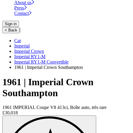
About us
Press
Contact
Sign in
|
< Back
Car
Imperial
Imperial Crown
Imperial RY1-M
Imperial RY1-M Convertible
1961 | Imperial Crown Southampton
1961 | Imperial Crown
Southampton
1961 IMPERIAL Coupe V8 413ci, Boîte auto, très rare
£30,018