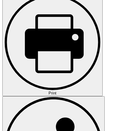
Print