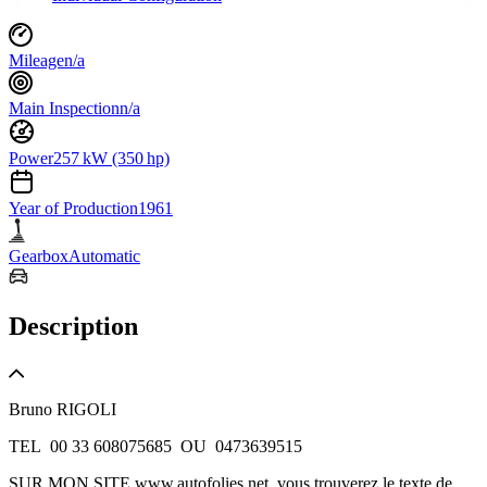
Mileage
n/a
Main Inspection
n/a
Power
257 kW (350 hp)
Year of Production
1961
Gearbox
Automatic
Description
Bruno RIGOLI
TEL 00 33 608075685 OU 0473639515
SUR MON SITE www.autofolies.net, vous trouverez le texte de