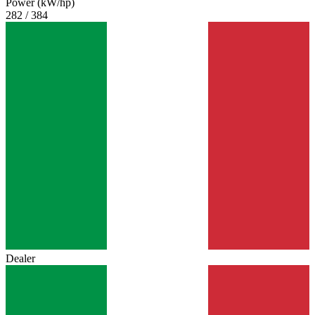
Power (kW/hp)
282 / 384
Dealer