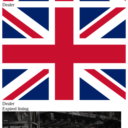
Dealer
Dealer
Expired listing