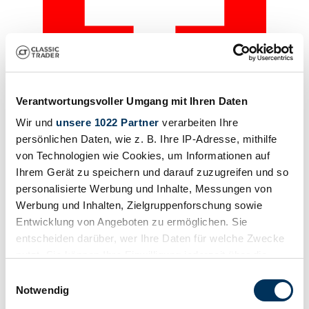
Verantwortungsvoller Umgang mit Ihren Daten
Wir und
unsere 1022 Partner
verarbeiten Ihre
Dealer
Expired listing
persönlichen Daten, wie z. B. Ihre IP-Adresse, mithilfe
von Technologien wie Cookies, um Informationen auf
Ihrem Gerät zu speichern und darauf zuzugreifen und so
personalisierte Werbung und Inhalte, Messungen von
Werbung und Inhalten, Zielgruppenforschung sowie
Entwicklung von Angeboten zu ermöglichen. Sie
entscheiden darüber, wer Ihre Daten für welche Zwecke
nutzt. Sie können Ihre Einwilligung jederzeit über die
Cookie-Erklärung oder durch Klicken auf das Privacy
Einwilligungsauswahl
Trigger Symbol ändern oder widerrufen
Notwendig