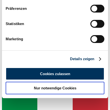
Wenn Sie es erlauben, würden wir auch gerne:
Präferenzen
Informationen über Ihre geografische Lage
erfassen, welche bis auf einige Meter genau sein
können
Statistiken
1999 | Chrysler Viper GTS
Ihr Gerät durch aktives Scannen nach
bestimmten Merkmalen (Fingerprinting) identifizieren
Dodge Viper GTS
Marketing
Erfahren Sie mehr darüber, wie Ihre persönlichen Daten
£50,601
9 years ago
verarbeitet werden, und legen Sie Ihre Präferenzen im
Abschnitt Einzelheiten
fest.
Details zeigen
Wir verwenden Cookies, um Inhalte und Anzeigen zu
personalisieren, Funktionen für soziale Medien anbieten
Cookies zulassen
zu können und die Zugriffe auf unsere Website zu
analysieren. Außerdem geben wir Informationen zu Ihrer
Nur notwendige Cookies
Verwendung unserer Website an unsere Partner für
soziale Medien, Werbung und Analysen weiter. Unsere
Partner führen diese Informationen möglicherweise mit
weiteren Daten zusammen, die Sie ihnen bereitgestellt