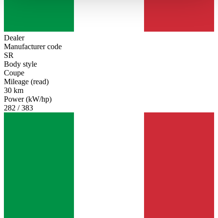
haben oder die sie im Rahmen Ihrer Nutzung der Dienste
gesammelt haben.
Datenschutzerklärung
Dealer
Manufacturer code
SR
Body style
Coupe
Mileage (read)
30 km
Power (kW/hp)
282 / 383