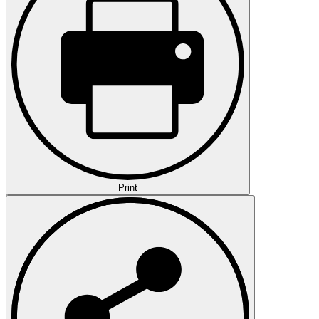
Print