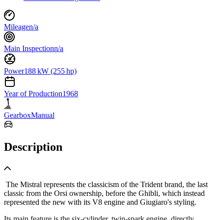
Mileage
n/a
Main Inspection
n/a
Power
188 kW (255 hp)
Year of Production
1968
Gearbox
Manual
Description
The Mistral represents the classicism of the Trident brand, the last
classic from the Orsi ownership, before the Ghibli, which instead
represented the new with its V8 engine and Giugiaro's styling.
Its main feature is the six-cylinder, twin-spark engine, directly