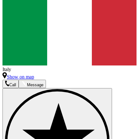
Italy
Show on map
Call
Message