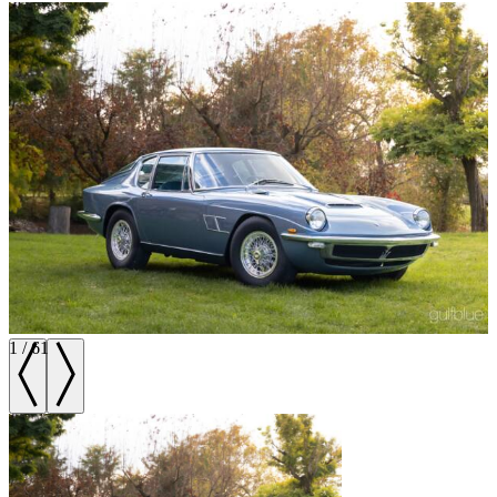
1
/
61