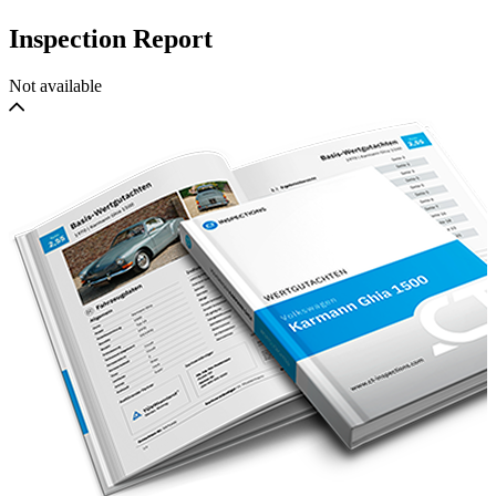
required a complete restoration, which has been carried out in recent
years by renowned craftsmen specialized in this model.
Inspection Report
Not available
The light blue color combined with the blue leather interior is very
distinctive and lends great personality to an already impressive car.
Borrani spoked wheels mounted on Pirelli P400 tires frame this
Mistral 4000.
The recently completed restoration only requires a final tune-up
before the registration, should the car remain in Italy. We are
currently awaiting Maserati Classiche certification to confirm the
quality of the work performed.
The car can be inspected by appointment in Bologna.
Further details on www.gulblue.it