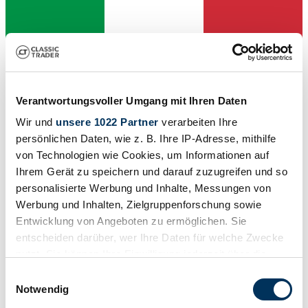
Verantwortungsvoller Umgang mit Ihren Daten
Wir und
unsere 1022 Partner
verarbeiten Ihre
persönlichen Daten, wie z. B. Ihre IP-Adresse, mithilfe
von Technologien wie Cookies, um Informationen auf
Ihrem Gerät zu speichern und darauf zuzugreifen und so
personalisierte Werbung und Inhalte, Messungen von
Dealer
Werbung und Inhalten, Zielgruppenforschung sowie
Type
Entwicklung von Angeboten zu ermöglichen. Sie
Scooter
entscheiden darüber, wer Ihre Daten für welche Zwecke
Mileage (read)
1,000 km
nutzt. Sie können Ihre Einwilligung jederzeit über die
Power (kW/hp)
Cookie-Erklärung oder durch Klicken auf das Privacy
Einwilligungsauswahl
2 / 3
Trigger Symbol ändern oder widerrufen
Notwendig