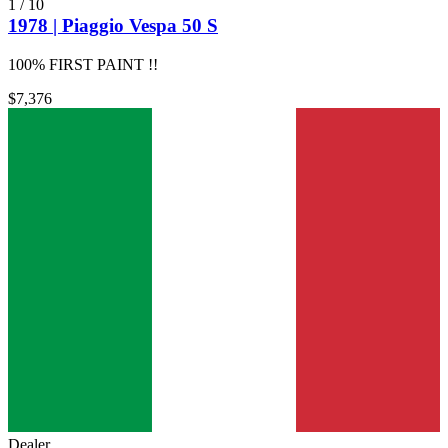
1
/
10
1978 | Piaggio Vespa 50 S
100% FIRST PAINT !!
$7,376
Dealer