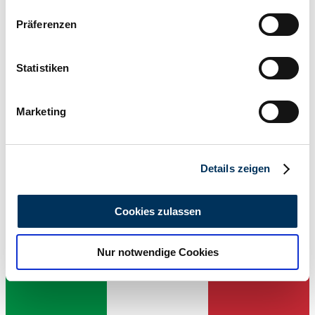
Wenn Sie es erlauben, würden wir auch gerne:
Präferenzen
Informationen über Ihre geografische Lage
erfassen, welche bis auf einige Meter genau sein
können
Statistiken
Ihr Gerät durch aktives Scannen nach
bestimmten Merkmalen (Fingerprinting) identifizieren
Marketing
Erfahren Sie mehr darüber, wie Ihre persönlichen Daten
verarbeitet werden, und legen Sie Ihre Präferenzen im
Abschnitt Einzelheiten
fest.
Details zeigen
Wir verwenden Cookies, um Inhalte und Anzeigen zu
personalisieren, Funktionen für soziale Medien anbieten
Dealer
Cookies zulassen
zu können und die Zugriffe auf unsere Website zu
analysieren. Außerdem geben wir Informationen zu Ihrer
Nur notwendige Cookies
Verwendung unserer Website an unsere Partner für
soziale Medien, Werbung und Analysen weiter. Unsere
Partner führen diese Informationen möglicherweise mit
weiteren Daten zusammen, die Sie ihnen bereitgestellt