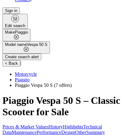
Sign in
Edit search
Make
Piaggio
Model name
Vespa 50 S
Create search alert
|
< Back
Motorcycle
Piaggio
Piaggio Vespa 50 S
(7 offers)
Piaggio Vespa 50 S – Classic
Scooter for Sale
Prices & Market Values
History
Highlights
Technical
Data
Maintenance
Performance
Design
Other
Summary