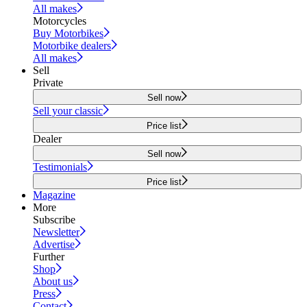
All makes
Motorcycles
Buy Motorbikes
Motorbike dealers
All makes
Sell
Private
Sell now
Sell your classic
Price list
Dealer
Sell now
Testimonials
Price list
Magazine
More
Subscribe
Newsletter
Advertise
Further
Shop
About us
Press
Contact