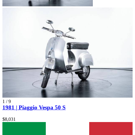
1
/
9
1981 | Piaggio Vespa 50 S
$8,031