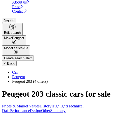
About us
Press
Contact
Sign in
Edit search
Make
Peugeot
Model series
203
Create search alert
|
< Back
Car
Peugeot
Peugeot 203
(4 offers)
Peugeot 203 classic cars for sale
Prices & Market Values
History
Highlights
Technical
Data
Performance
Design
Other
Summary