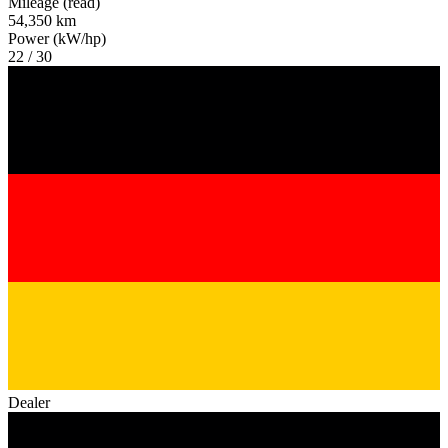
Mileage (read)
54,350 km
Power (kW/hp)
22 / 30
Dealer