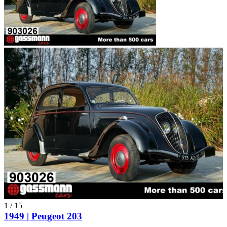
1
/
15
1949 | Peugeot 203