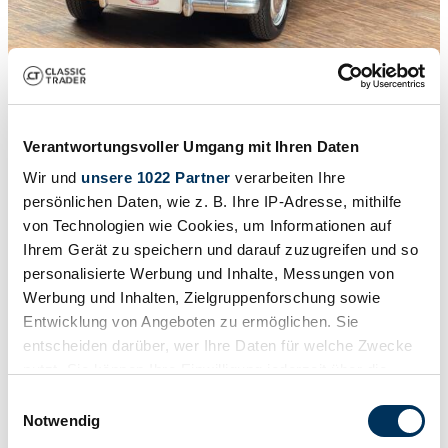
1
/
43
1958 | Peugeot 203 C
Verantwortungsvoller Umgang mit Ihren Daten
Peine Touché
Wir und
unsere 1022 Partner
verarbeiten Ihre
$38,748
persönlichen Daten, wie z. B. Ihre IP-Adresse, mithilfe
von Technologien wie Cookies, um Informationen auf
Ihrem Gerät zu speichern und darauf zuzugreifen und so
personalisierte Werbung und Inhalte, Messungen von
Werbung und Inhalten, Zielgruppenforschung sowie
Entwicklung von Angeboten zu ermöglichen. Sie
entscheiden darüber, wer Ihre Daten für welche Zwecke
nutzt. Sie können Ihre Einwilligung jederzeit über die
Cookie-Erklärung oder durch Klicken auf das Privacy
Einwilligungsauswahl
Trigger Symbol ändern oder widerrufen
Notwendig