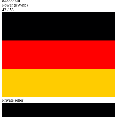
85,000 km
Power (kW/hp)
43 / 58
Private seller