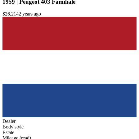
1959 | Peugeot 403 Familiale
$26,214
2 years ago
Dealer
Body style
Estate
Mileage (read)