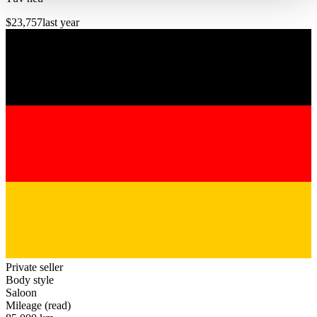
haben oder die sie im Rahmen Ihrer Nutzung der Dienste
$23,757
last year
gesammelt haben.
Datenschutzerklärung
Private seller
Body style
Saloon
Mileage (read)