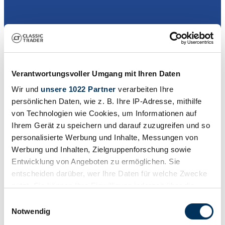
Dealer
Verantwortungsvoller Umgang mit Ihren Daten
Wir und
unsere 1022 Partner
verarbeiten Ihre
persönlichen Daten, wie z. B. Ihre IP-Adresse, mithilfe
von Technologien wie Cookies, um Informationen auf
Ihrem Gerät zu speichern und darauf zuzugreifen und so
personalisierte Werbung und Inhalte, Messungen von
Werbung und Inhalten, Zielgruppenforschung sowie
Entwicklung von Angeboten zu ermöglichen. Sie
entscheiden darüber, wer Ihre Daten für welche Zwecke
nutzt. Sie können Ihre Einwilligung jederzeit über die
Cookie-Erklärung oder durch Klicken auf das Privacy
Einwilligungsauswahl
Trigger Symbol ändern oder widerrufen
Notwendig