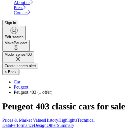
About us
Press
Contact
Sign in
Edit search
Make
Peugeot
Model series
403
Create search alert
|
< Back
Car
Peugeot
Peugeot 403
(1 offer)
Peugeot 403 classic cars for sale
Prices & Market Values
History
Highlights
Technical
Data
Performance
Design
Other
Summary