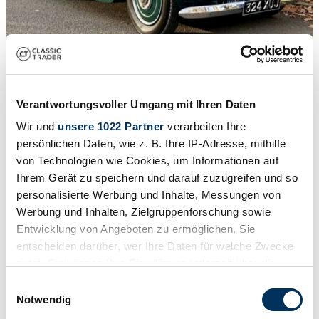
1
/
15
Verantwortungsvoller Umgang mit Ihren Daten
1938 | Lagonda V12 DHC
Wir und
unsere 1022 Partner
verarbeiten Ihre
LAGONDA V12 4.5 L Drophead Coupé
persönlichen Daten, wie z. B. Ihre IP-Adresse, mithilfe
von Technologien wie Cookies, um Informationen auf
$768,691
Ihrem Gerät zu speichern und darauf zuzugreifen und so
personalisierte Werbung und Inhalte, Messungen von
Werbung und Inhalten, Zielgruppenforschung sowie
Entwicklung von Angeboten zu ermöglichen. Sie
entscheiden darüber, wer Ihre Daten für welche Zwecke
nutzt. Sie können Ihre Einwilligung jederzeit über die
Cookie-Erklärung oder durch Klicken auf das Privacy
Einwilligungsauswahl
Trigger Symbol ändern oder widerrufen
Notwendig