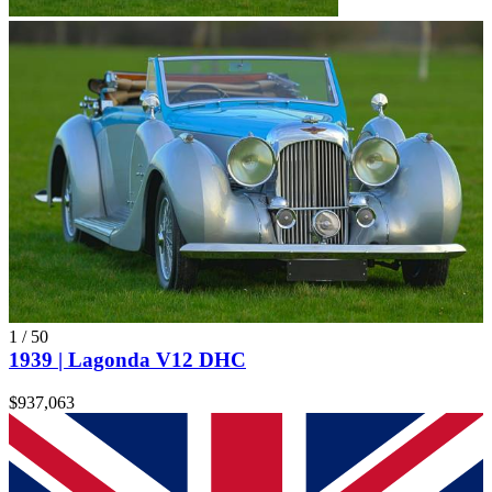
1
/
50
1939 | Lagonda V12 DHC
$937,063