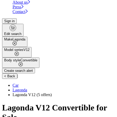
About us
Press
Contact
Sign in
Edit search
Make
Lagonda
Model series
V12
Body style
Convertible
Create search alert
|
< Back
Car
Lagonda
Lagonda V12
(5 offers)
Lagonda V12 Convertible for