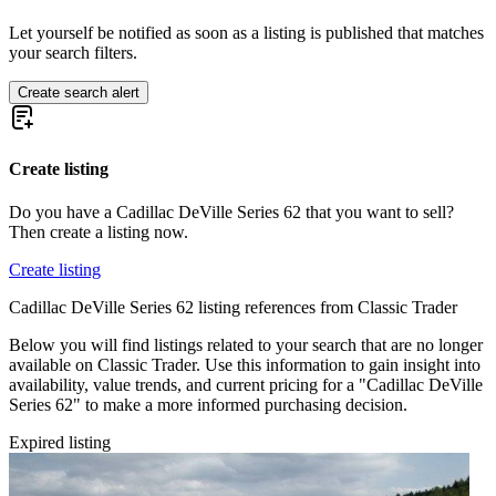
Cadillac Brougham
Cadillac Eldorado
Let yourself be notified as soon as a listing is published that matches
Cadillac Fleetwood
your search filters.
Cadillac Series 353
Cadillac Series 60
Create search alert
Cadillac Series 62
Cadillac Series 75
Cadillac STS
Cadillac V-16
Create listing
Cadillac V16
Do you have a Cadillac DeVille Series 62 that you want to sell?
Then create a listing now.
Create listing
Cadillac DeVille Series 62 listing references from Classic Trader
Below you will find listings related to your search that are no longer
available on Classic Trader. Use this information to gain insight into
availability, value trends, and current pricing for a "Cadillac DeVille
Series 62" to make a more informed purchasing decision.
Expired listing