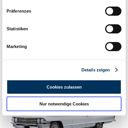
Wenn Sie es erlauben, würden wir auch gerne:
Präferenzen
Informationen über Ihre geografische Lage
erfassen, welche bis auf einige Meter genau sein
können
Statistiken
Ihr Gerät durch aktives Scannen nach
bestimmten Merkmalen (Fingerprinting) identifizieren
Marketing
Erfahren Sie mehr darüber, wie Ihre persönlichen Daten
verarbeitet werden, und legen Sie Ihre Präferenzen im
Dealer
Abschnitt Einzelheiten
fest.
Expired listing
Details zeigen
Wir verwenden Cookies, um Inhalte und Anzeigen zu
personalisieren, Funktionen für soziale Medien anbieten
Cookies zulassen
zu können und die Zugriffe auf unsere Website zu
analysieren. Außerdem geben wir Informationen zu Ihrer
Nur notwendige Cookies
Verwendung unserer Website an unsere Partner für
soziale Medien, Werbung und Analysen weiter. Unsere
Partner führen diese Informationen möglicherweise mit
weiteren Daten zusammen, die Sie ihnen bereitgestellt