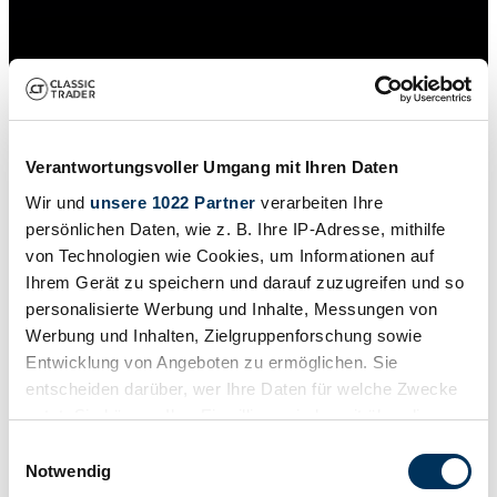
Verantwortungsvoller Umgang mit Ihren Daten
Wir und
unsere 1022 Partner
verarbeiten Ihre
persönlichen Daten, wie z. B. Ihre IP-Adresse, mithilfe
von Technologien wie Cookies, um Informationen auf
Ihrem Gerät zu speichern und darauf zuzugreifen und so
personalisierte Werbung und Inhalte, Messungen von
Werbung und Inhalten, Zielgruppenforschung sowie
Dealer
Entwicklung von Angeboten zu ermöglichen. Sie
entscheiden darüber, wer Ihre Daten für welche Zwecke
nutzt. Sie können Ihre Einwilligung jederzeit über die
Cookie-Erklärung oder durch Klicken auf das Privacy
Einwilligungsauswahl
Trigger Symbol ändern oder widerrufen
Notwendig