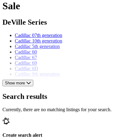
Sale
DeVille Series
Cadillac 07th generation
Cadillac 10th generation
Cadillac 5th generation
Cadillac 60
Cadillac 67
Cadillac 69
Cadillac 6D
Cadillac 9th generation
Cadillac Serie 62
Show more
Cadillac Serie 6300
Cadillac Serie VI
Search results
Cadillac Series 62
Cadillac Series 63
Cadillac Series 6300
Currently, there are no matching listings for your search.
Cadillac models
Cadillac Allanté
Create search alert