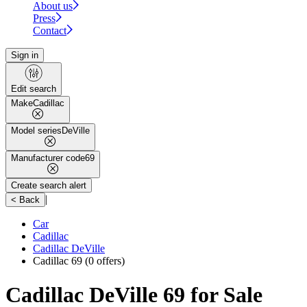
About us
Press
Contact
Sign in
Edit search
Make
Cadillac
Model series
DeVille
Manufacturer code
69
Create search alert
|
< Back
Car
Cadillac
Cadillac DeVille
Cadillac 69
(0 offers)
Cadillac DeVille 69 for Sale