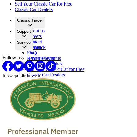
Sell Your Classic Car for Free
Classic Car Dealers
Classic Trader
About us
Support
Careers
Press
Contact
Service
Partner
Feedback
FAQ
Shop
Follow us
Report Content
Advertise with us
Classic Car makes
Sell Your Classic Car for Free
Classic Car Dealers
In cooperation with