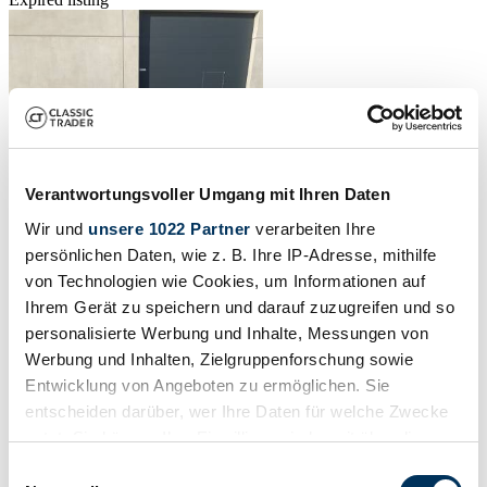
Verantwortungsvoller Umgang mit Ihren Daten
Wir und
unsere 1022 Partner
verarbeiten Ihre
persönlichen Daten, wie z. B. Ihre IP-Adresse, mithilfe
von Technologien wie Cookies, um Informationen auf
Ihrem Gerät zu speichern und darauf zuzugreifen und so
personalisierte Werbung und Inhalte, Messungen von
Werbung und Inhalten, Zielgruppenforschung sowie
Report
Entwicklung von Angeboten zu ermöglichen. Sie
1969 | Cadillac Coupe DeVille
entscheiden darüber, wer Ihre Daten für welche Zwecke
nutzt. Sie können Ihre Einwilligung jederzeit über die
Rare Gold/Gold Combination in fantastic all original Condition
Cookie-Erklärung oder durch Klicken auf das Privacy
Einwilligungsauswahl
$54,886
4 years ago