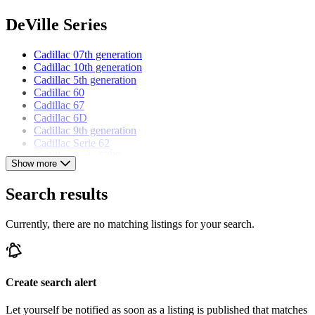
DeVille Series
Cadillac 07th generation
Cadillac 10th generation
Cadillac 5th generation
Cadillac 60
Cadillac 67
Cadillac 6D
Cadillac 9th generation
Cadillac Serie 62
Cadillac Serie 6300
Show more
Cadillac Serie VI
Cadillac Series 62
Search results
Cadillac Series 63
Cadillac Series 6300
Currently, there are no matching listings for your search.
Cadillac models
Cadillac Allanté
Cadillac Brougham
Create search alert
Cadillac Eldorado
Cadillac Fleetwood
Let yourself be notified as soon as a listing is published that matches