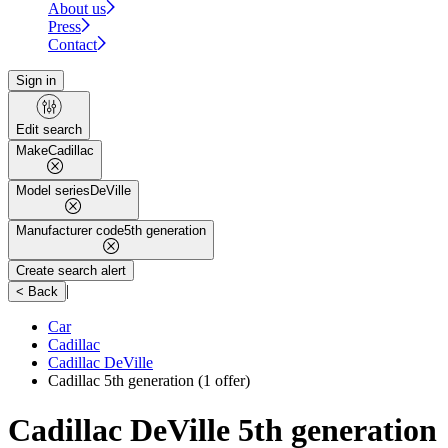
About us
Press
Contact
Sign in
Edit search
Make
Cadillac
Model series
DeVille
Manufacturer code
5th generation
Create search alert
|
< Back
Car
Cadillac
Cadillac DeVille
Cadillac 5th generation
(1 offer)
Cadillac DeVille 5th generation