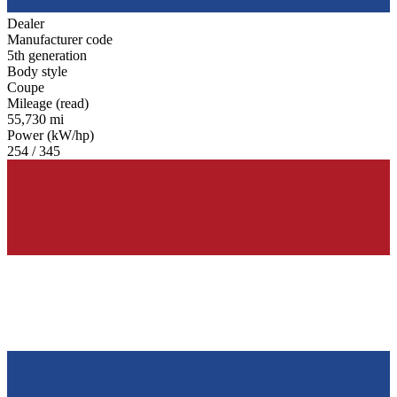
Dealer
Manufacturer code
5th generation
Body style
Coupe
Mileage (read)
55,730 mi
Power (kW/hp)
254 / 345