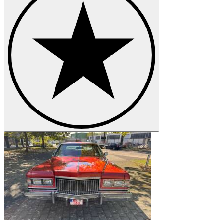
Cadillac Brougham
Cadillac Eldorado
Cadillac Fleetwood
Cadillac Series 353
Cadillac Series 60
Cadillac Series 62
Cadillac Series 75
Cadillac STS
Cadillac V-16
Cadillac V16