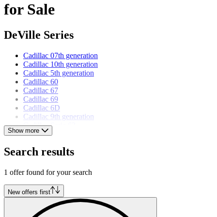
for Sale
DeVille Series
Cadillac 07th generation
Cadillac 10th generation
Cadillac 5th generation
Cadillac 60
Cadillac 67
Cadillac 69
Cadillac 6D
Cadillac 9th generation
Cadillac Serie 62
Show more
Cadillac Serie 6300
Cadillac Serie VI
Search results
Cadillac Series 62
Cadillac Series 63
Cadillac Series 6300
1 offer found for your search
Cadillac models
New offers first
Cadillac Allanté