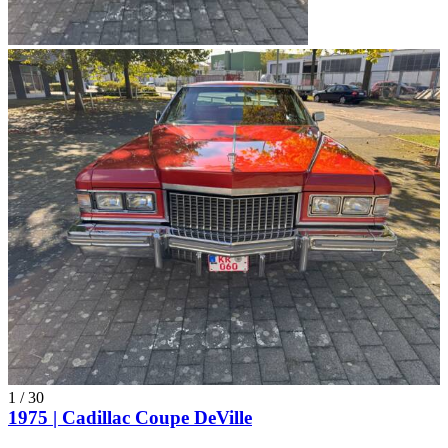
1
/
30
1975 | Cadillac Coupe DeVille