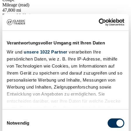
Mileage (read)
47,800 mi
Power (kW/hp)
257 / 350
Verantwortungsvoller Umgang mit Ihren Daten
Wir und
unsere 1022 Partner
verarbeiten Ihre
persönlichen Daten, wie z. B. Ihre IP-Adresse, mithilfe
von Technologien wie Cookies, um Informationen auf
Ihrem Gerät zu speichern und darauf zuzugreifen und so
personalisierte Werbung und Inhalte, Messungen von
Werbung und Inhalten, Zielgruppenforschung sowie
Entwicklung von Angeboten zu ermöglichen. Sie
entscheiden darüber, wer Ihre Daten für welche Zwecke
nutzt. Sie können Ihre Einwilligung jederzeit über die
Cookie-Erklärung oder durch Klicken auf das Privacy
Einwilligungsauswahl
Dealer
Trigger Symbol ändern oder widerrufen
Notwendig