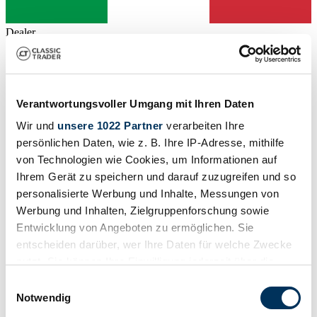
Dealer
Expired listing
Verantwortungsvoller Umgang mit Ihren Daten
Wir und
unsere 1022 Partner
verarbeiten Ihre
persönlichen Daten, wie z. B. Ihre IP-Adresse, mithilfe
von Technologien wie Cookies, um Informationen auf
Ihrem Gerät zu speichern und darauf zuzugreifen und so
personalisierte Werbung und Inhalte, Messungen von
Werbung und Inhalten, Zielgruppenforschung sowie
Entwicklung von Angeboten zu ermöglichen. Sie
entscheiden darüber, wer Ihre Daten für welche Zwecke
nutzt. Sie können Ihre Einwilligung jederzeit über die
Cookie-Erklärung oder durch Klicken auf das Privacy
Conversion/Special
Einwilligungsauswahl
Trigger Symbol ändern oder widerrufen
Notwendig
1979 | Moto Guzzi 1000 SP