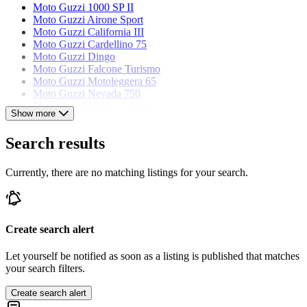
Moto Guzzi 1000 SP II
Moto Guzzi Airone Sport
Moto Guzzi California III
Moto Guzzi Cardellino 75
Moto Guzzi Dingo
Moto Guzzi Falcone Turismo
Moto Guzzi Motoleggera 65
Moto Guzzi Nevada 750
Moto Guzzi Nuovo Falcone
Show more
Moto Guzzi Stornello 125
Moto Guzzi V 65 Lario
Search results
Moto Guzzi V7 Sport
Currently, there are no matching listings for your search.
Create search alert
Let yourself be notified as soon as a listing is published that matches
your search filters.
Create search alert