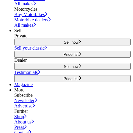
All makes
Motorcycles
Buy Motorbikes
Motorbike dealers
All makes
Sell
Private
Sell now
Sell your classic
Price list
Dealer
Sell now
Testimonials
Price list
Magazine
More
Subscribe
Newsletter
Advertise
Further
Shop
About us
Press
Contact