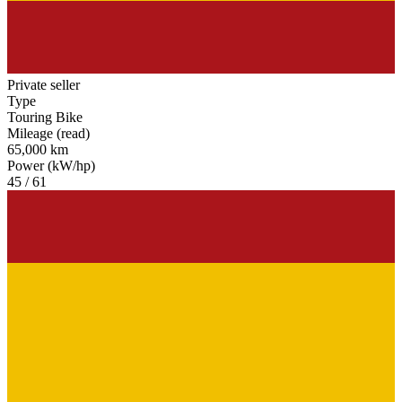
Private seller
Type
Touring Bike
Mileage (read)
65,000 km
Power (kW/hp)
45 / 61