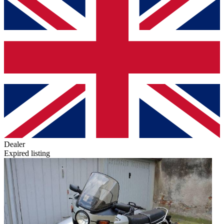
Dealer
Expired listing