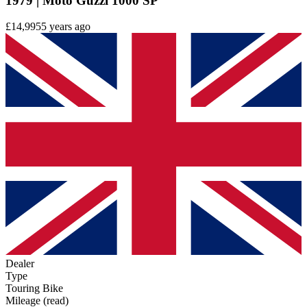
1979 | Moto Guzzi 1000 SP
£14,995
5 years ago
Dealer
Type
Touring Bike
Mileage (read)