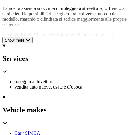
La nostra azienda si occupa di
noleggio autovetture
, offrendo ai
suoi clienti la possibilità di scegliere tra le diverse auto quale
modello, marchio o cilindrata si addice maggiormente alle proprie
esigenze.
L'Autonoleggio Chianucci dispone sia di monovolume a 7
posti, pulmini a 9 posti e furgoni, che di bellissime auto d’epoca,
Show more
adatte soprattutto a importanti cerimonie.
Ma l'azienda non è solo autonoleggio, è
anche autosalone
.
Services
Autovetture multimarche ti aspettano nella nostra unica sede, potrai
visionare la nostra area espositiva e decidere quale acquisto
effettuare.
noleggio autovetture
L'Autosalone amplia la scelta dei suoi prodotti con la possibilità di
vendita auto nuove, usate e d´epoca
acquistare non solo auto nuove, ma anche auto usate e
auto
d’epoca
, per avvicinarci sempre di più ai gusti e alle possibilità dei
nostri clienti.
Vehicle makes
Car / SIMCA