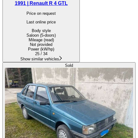
1991 | Renault R 4 GTL
Price on request
Last online price
Body style
Saloon (5-doors)
Mileage (read)
Not provided
Power (kW/hp)
25 / 34
Show similar vehicles
Sold