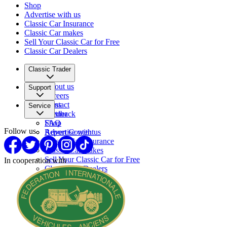
Shop
Advertise with us
Classic Car Insurance
Classic Car makes
Sell Your Classic Car for Free
Classic Car Dealers
Classic Trader
About us
Support
Careers
Press
Contact
Service
Partner
Feedback
FAQ
Shop
Follow us
Report Content
Advertise with us
Classic Car Insurance
Classic Car makes
Sell Your Classic Car for Free
In cooperation with
Classic Car Dealers