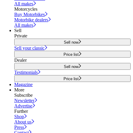
All makes
Motorcycles
Buy Motorbikes
Motorbike dealers
All makes
Sell
Private
Sell now
Sell your classic
Price list
Dealer
Sell now
Testimonials
Price list
Magazine
More
Subscribe
Newsletter
Advertise
Further
Shop
About us
Press
Contact