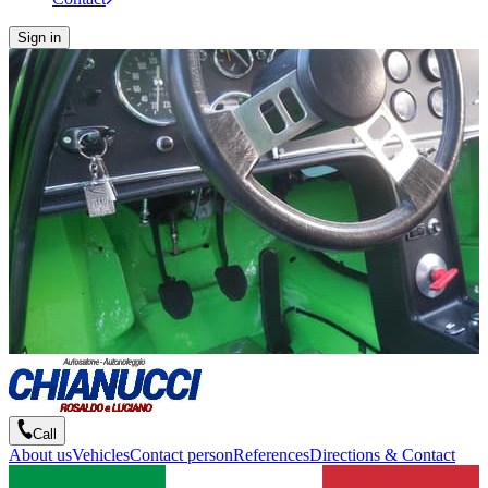
Sign in
Call
About us
Vehicles
Contact person
References
Directions & Contact