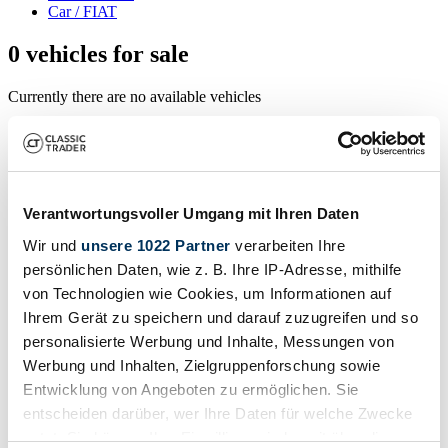
Car / FIAT
0 vehicles for sale
Currently there are no available vehicles
Your contact person
Rosaldo Chianucci
Verantwortungsvoller Umgang mit Ihren Daten
Contact
Uknow
Wir und
unsere 1022 Partner
verarbeiten Ihre
Contact
persönlichen Daten, wie z. B. Ihre IP-Adresse, mithilfe
Rosaldo Chianucci
von Technologien wie Cookies, um Informationen auf
Contact
Ihrem Gerät zu speichern und darauf zuzugreifen und so
personalisierte Werbung und Inhalte, Messungen von
References
Werbung und Inhalten, Zielgruppenforschung sowie
Entwicklung von Angeboten zu ermöglichen. Sie
Sold
entscheiden darüber, wer Ihre Daten für welche Zwecke
nutzt. Sie können Ihre Einwilligung jederzeit über die