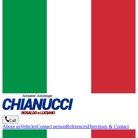
Call
About us
Vehicles
Contact person
References
Directions & Contact