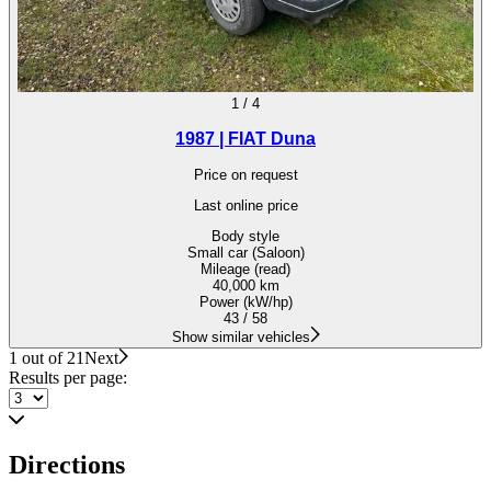
1
/
4
1987 | FIAT Duna
Price on request
Last online price
Body style
Small car (Saloon)
Mileage (read)
40,000 km
Power (kW/hp)
43 / 58
Show similar vehicles
1 out of 21
Next
Results per page:
Directions