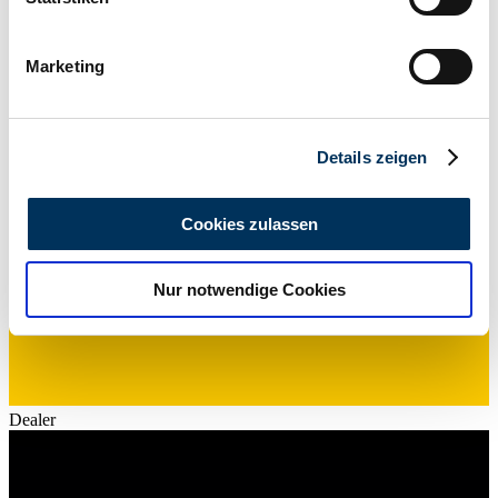
Power (kW/hp)
Ihr Gerät durch aktives Scannen nach
735 / 1000
bestimmten Merkmalen (Fingerprinting) identifizieren
Marketing
Erfahren Sie mehr darüber, wie Ihre persönlichen Daten
verarbeitet werden, und legen Sie Ihre Präferenzen im
Abschnitt Einzelheiten
fest.
Details zeigen
Wir verwenden Cookies, um Inhalte und Anzeigen zu
personalisieren, Funktionen für soziale Medien anbieten
Cookies zulassen
zu können und die Zugriffe auf unsere Website zu
analysieren. Außerdem geben wir Informationen zu Ihrer
Nur notwendige Cookies
Verwendung unserer Website an unsere Partner für
soziale Medien, Werbung und Analysen weiter. Unsere
Partner führen diese Informationen möglicherweise mit
weiteren Daten zusammen, die Sie ihnen bereitgestellt
haben oder die sie im Rahmen Ihrer Nutzung der Dienste
Dealer
gesammelt haben.
Datenschutzerklärung