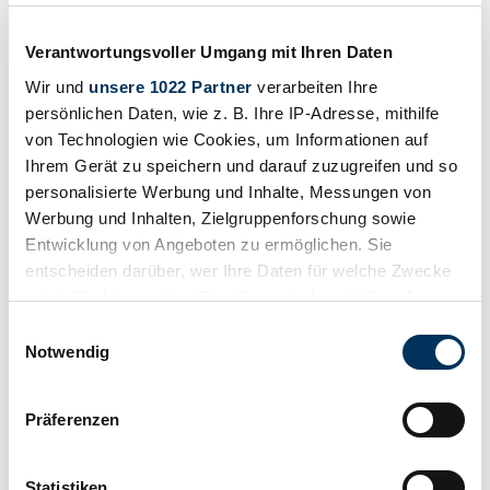
£230,708
10 years ago
Verantwortungsvoller Umgang mit Ihren Daten
Wir und
unsere 1022 Partner
verarbeiten Ihre
persönlichen Daten, wie z. B. Ihre IP-Adresse, mithilfe
von Technologien wie Cookies, um Informationen auf
Ihrem Gerät zu speichern und darauf zuzugreifen und so
personalisierte Werbung und Inhalte, Messungen von
Werbung und Inhalten, Zielgruppenforschung sowie
Entwicklung von Angeboten zu ermöglichen. Sie
entscheiden darüber, wer Ihre Daten für welche Zwecke
nutzt. Sie können Ihre Einwilligung jederzeit über die
Cookie-Erklärung oder durch Klicken auf das Privacy
Einwilligungsauswahl
Trigger Symbol ändern oder widerrufen
Notwendig
Wenn Sie es erlauben, würden wir auch gerne:
Dealer
Präferenzen
Body style
Informationen über Ihre geografische Lage
Convertible (Roadster)
erfassen, welche bis auf einige Meter genau sein
Mileage (read)
können
600 km
Statistiken