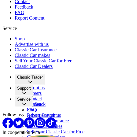
Contact
Feedback
FAQ
Report Content
Service
Shop
Advertise with us
Classic Car Insurance
Classic Car makes
Sell Your Classic Car for Free
Classic Car Dealers
Classic Trader
About us
Support
Careers
Press
Contact
Service
Partner
Feedback
FAQ
Shop
Follow us
Report Content
Advertise with us
Classic Car Insurance
Classic Car makes
Sell Your Classic Car for Free
In cooperation with