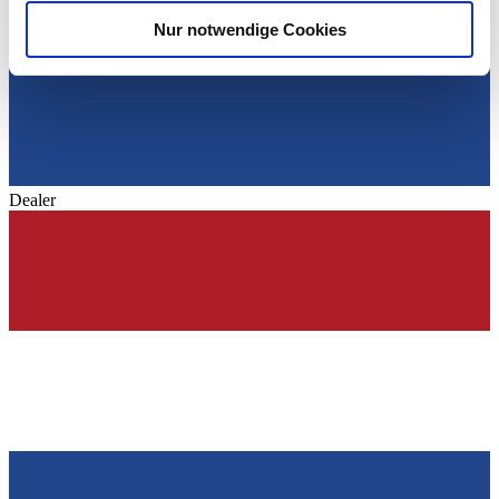
analysieren. Außerdem geben wir Informationen zu Ihrer
Nur notwendige Cookies
Verwendung unserer Website an unsere Partner für
soziale Medien, Werbung und Analysen weiter. Unsere
Partner führen diese Informationen möglicherweise mit
weiteren Daten zusammen, die Sie ihnen bereitgestellt
haben oder die sie im Rahmen Ihrer Nutzung der Dienste
gesammelt haben.
Datenschutzerklärung
Dealer