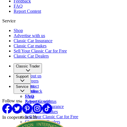
Feedback
FAQ
Report Content
Service
Shop
Advertise with us
Classic Car Insurance
Classic Car makes
Sell Your Classic Car for Free
Classic Car Dealers
Classic Trader
About us
Support
Careers
Press
Contact
Service
Partner
Feedback
FAQ
Shop
Follow us
Report Content
Advertise with us
Classic Car Insurance
Classic Car makes
Sell Your Classic Car for Free
In cooperation with
Classic Car Dealers