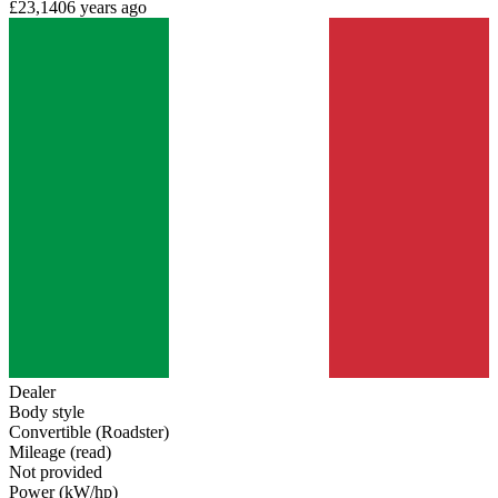
£23,140
6 years ago
Dealer
Body style
Convertible (Roadster)
Mileage (read)
Not provided
Power (kW/hp)