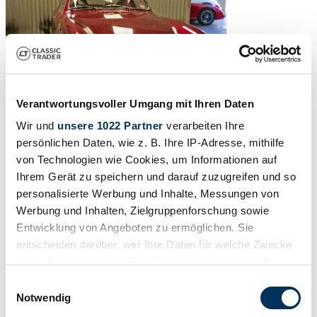
Verantwortungsvoller Umgang mit Ihren Daten
Wir und
unsere 1022 Partner
verarbeiten Ihre
persönlichen Daten, wie z. B. Ihre IP-Adresse, mithilfe
von Technologien wie Cookies, um Informationen auf
1990 | Sebring TMX
Ihrem Gerät zu speichern und darauf zuzugreifen und so
personalisierte Werbung und Inhalte, Messungen von
SEBRING SPRITES
Werbung und Inhalten, Zielgruppenforschung sowie
£29,995
6 years ago
Entwicklung von Angeboten zu ermöglichen. Sie
entscheiden darüber, wer Ihre Daten für welche Zwecke
nutzt. Sie können Ihre Einwilligung jederzeit über die
Cookie-Erklärung oder durch Klicken auf das Privacy
Einwilligungsauswahl
Trigger Symbol ändern oder widerrufen
Notwendig