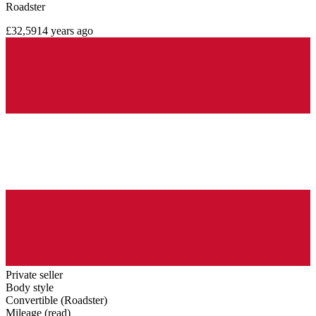
Roadster
£32,591
4 years ago
Private seller
Body style
Convertible (Roadster)
Mileage (read)