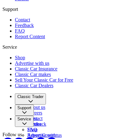
Support
Contact
Feedback
FAQ
Report Content
Service
Shop
Advertise with us
Classic Car Insurance
Classic Car makes
Sell Your Classic Car for Free
Classic Car Dealers
Classic Trader
About us
Support
Careers
Press
Contact
Service
Partner
Feedback
FAQ
Shop
Follow us
Report Content
Advertise with us