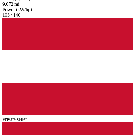
9,072 mi
Power (kW/hp)
103 / 140
Private seller