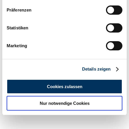
Wenn Sie es erlauben, würden wir auch gerne:
Präferenzen
Informationen über Ihre geografische Lage
erfassen, welche bis auf einige Meter genau sein
können
Statistiken
Ihr Gerät durch aktives Scannen nach
bestimmten Merkmalen (Fingerprinting) identifizieren
Marketing
Erfahren Sie mehr darüber, wie Ihre persönlichen Daten
verarbeitet werden, und legen Sie Ihre Präferenzen im
Abschnitt Einzelheiten
fest.
Details zeigen
Private seller
Wir verwenden Cookies, um Inhalte und Anzeigen zu
personalisieren, Funktionen für soziale Medien anbieten
Cookies zulassen
zu können und die Zugriffe auf unsere Website zu
analysieren. Außerdem geben wir Informationen zu Ihrer
Nur notwendige Cookies
Verwendung unserer Website an unsere Partner für
soziale Medien, Werbung und Analysen weiter. Unsere
Partner führen diese Informationen möglicherweise mit
weiteren Daten zusammen, die Sie ihnen bereitgestellt