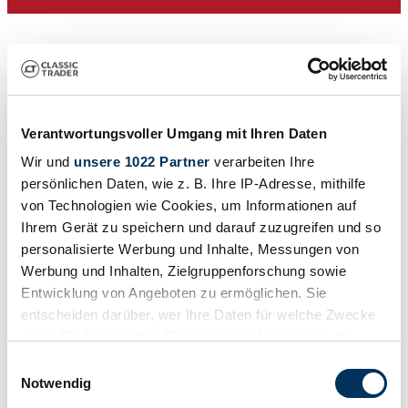
Verantwortungsvoller Umgang mit Ihren Daten
Wir und
unsere 1022 Partner
verarbeiten Ihre
persönlichen Daten, wie z. B. Ihre IP-Adresse, mithilfe
von Technologien wie Cookies, um Informationen auf
Private seller
Ihrem Gerät zu speichern und darauf zuzugreifen und so
Body style
personalisierte Werbung und Inhalte, Messungen von
Saloon (2-doors)
Werbung und Inhalten, Zielgruppenforschung sowie
Mileage (read)
Not provided
Entwicklung von Angeboten zu ermöglichen. Sie
Power (kW/hp)
entscheiden darüber, wer Ihre Daten für welche Zwecke
22 / 30
nutzt. Sie können Ihre Einwilligung jederzeit über die
Cookie-Erklärung oder durch Klicken auf das Privacy
Einwilligungsauswahl
Trigger Symbol ändern oder widerrufen
Notwendig