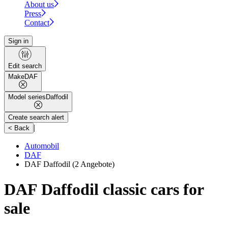
About us
Press
Contact
Sign in
Edit search
Make
DAF
Model series
Daffodil
Create search alert
|
< Back
Automobil
DAF
DAF Daffodil
(2 Angebote)
DAF Daffodil classic cars for
sale