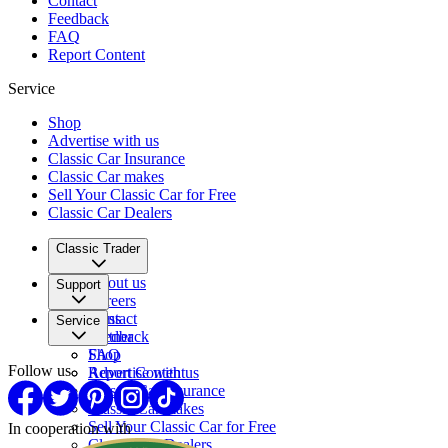
Contact
Feedback
FAQ
Report Content
Service
Shop
Advertise with us
Classic Car Insurance
Classic Car makes
Sell Your Classic Car for Free
Classic Car Dealers
Classic Trader
About us
Support
Careers
Press
Contact
Service
Partner
Feedback
FAQ
Shop
Follow us
Report Content
Advertise with us
Classic Car Insurance
Classic Car makes
Sell Your Classic Car for Free
In cooperation with
Classic Car Dealers