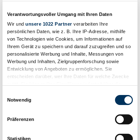
available on Classic Trader. Use this information to gain insight into
availability, value trends, and current pricing for a "Crane-Simplex"
Verantwortungsvoller Umgang mit Ihren Daten
to make a more informed purchasing decision.
Wir und
unsere 1022 Partner
verarbeiten Ihre
Expired listing
persönlichen Daten, wie z. B. Ihre IP-Adresse, mithilfe
von Technologien wie Cookies, um Informationen auf
Ihrem Gerät zu speichern und darauf zuzugreifen und so
personalisierte Werbung und Inhalte, Messungen von
Werbung und Inhalten, Zielgruppenforschung sowie
Entwicklung von Angeboten zu ermöglichen. Sie
entscheiden darüber, wer Ihre Daten für welche Zwecke
nutzt. Sie können Ihre Einwilligung jederzeit über die
Cookie-Erklärung oder durch Klicken auf das Privacy
Einwilligungsauswahl
Trigger Symbol ändern oder widerrufen
Notwendig
Wenn Sie es erlauben, würden wir auch gerne:
Präferenzen
Informationen über Ihre geografische Lage
1915 | Crane-Simplex Model 5
erfassen, welche bis auf einige Meter genau sein
können
Crane Simplex Model 5
Statistiken