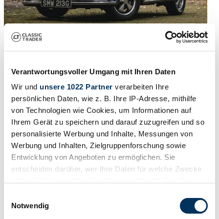
2008 | Chesil Speedster
Verantwortungsvoller Umgang mit Ihren Daten
For sale by auction on THE MARKET – See: themarket.co.uk
Wir und
unsere 1022 Partner
verarbeiten Ihre
£21,441
4 years ago
persönlichen Daten, wie z. B. Ihre IP-Adresse, mithilfe
von Technologien wie Cookies, um Informationen auf
Ihrem Gerät zu speichern und darauf zuzugreifen und so
personalisierte Werbung und Inhalte, Messungen von
Werbung und Inhalten, Zielgruppenforschung sowie
Entwicklung von Angeboten zu ermöglichen. Sie
entscheiden darüber, wer Ihre Daten für welche Zwecke
nutzt. Sie können Ihre Einwilligung jederzeit über die
Cookie-Erklärung oder durch Klicken auf das Privacy
Einwilligungsauswahl
Trigger Symbol ändern oder widerrufen
Notwendig