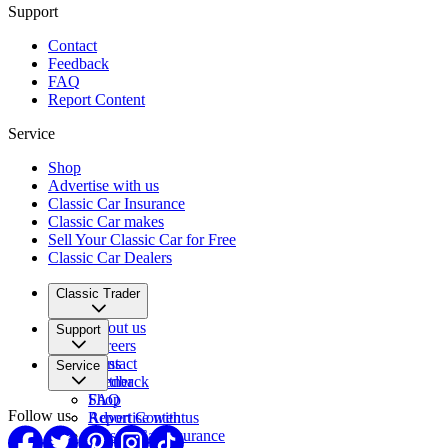
Support
Contact
Feedback
FAQ
Report Content
Service
Shop
Advertise with us
Classic Car Insurance
Classic Car makes
Sell Your Classic Car for Free
Classic Car Dealers
Classic Trader
About us
Support
Careers
Press
Contact
Service
Partner
Feedback
FAQ
Shop
Follow us
Report Content
Advertise with us
Classic Car Insurance