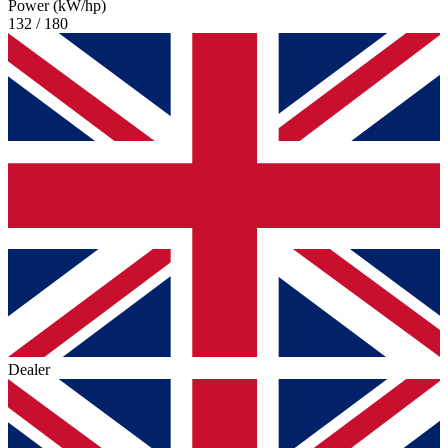
Power (kW/hp)
132 / 180
Dealer