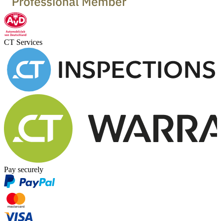
CT Services
Pay securely