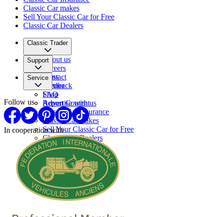
Classic Car makes
Sell Your Classic Car for Free
Classic Car Dealers
Classic Trader
About us
Support
Careers
Press
Contact
Service
Partner
Feedback
FAQ
Shop
Follow us
Report Content
Advertise with us
Classic Car Insurance
Classic Car makes
Sell Your Classic Car for Free
In cooperation with
Classic Car Dealers