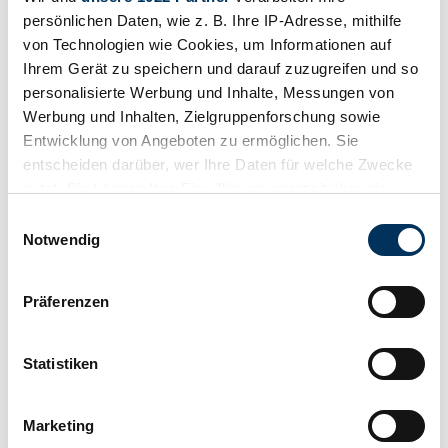
persönlichen Daten, wie z. B. Ihre IP-Adresse, mithilfe
von Technologien wie Cookies, um Informationen auf
Ihrem Gerät zu speichern und darauf zuzugreifen und so
personalisierte Werbung und Inhalte, Messungen von
Werbung und Inhalten, Zielgruppenforschung sowie
Entwicklung von Angeboten zu ermöglichen. Sie
entscheiden darüber, wer Ihre Daten für welche Zwecke
nutzt. Sie können Ihre Einwilligung jederzeit über die
Cookie-Erklärung oder durch Klicken auf das Privacy
Einwilligungsauswahl
Trigger Symbol ändern oder widerrufen
Notwendig
Private seller
Wenn Sie es erlauben, würden wir auch gerne:
Expired listing
Präferenzen
Informationen über Ihre geografische Lage
erfassen, welche bis auf einige Meter genau sein
können
Statistiken
Ihr Gerät durch aktives Scannen nach
bestimmten Merkmalen (Fingerprinting) identifizieren
Marketing
Erfahren Sie mehr darüber, wie Ihre persönlichen Daten