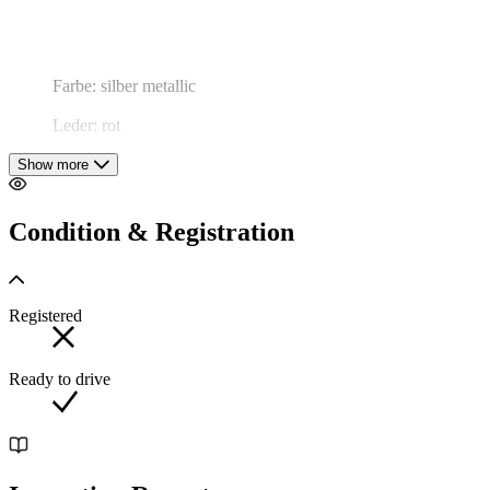
Farbe: silber metallic
Leder: rot
Verdeck Stoff: schwarz
Show more
Condition & Registration
Italienische Fahrzeugpapiere vorhanden.
Registered
Technische Daten:
Ready to drive
4-Zylinder, 80PS/ 59 KW, 2267ccm
4-Gang-Schaltgetriebe
Höchstgeschwindigkeit: 151 km/h