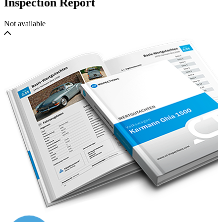
Inspection Report
Tacho in Meilen ( Abgelesener Tachostand 12.550Mi = ca.
20.198km )
Not available
Mark III
Ab 1953 entfiel der Name Talbot; alle ehemaligen Sunbeam-
Talbot hießen nun wieder Sunbeam, als erstes der neue
Sunbeam Alpine Mark I, ein aus dem Typ 90 entwickeltes
Cabriolet. 1954 erschien der Nachfolger des Modells 90 Mark
IIA, der sich Sunbeam Mark III nannte (Die Bezeichnung
"90" war ebenfalls entfallen).
Der Motor hatte erneut an Leistung zugelegt und lieferte jetzt
80 bhp (59 kW) bei 4400 min1. Dies ermöglichte eine
Höchstgeschwindigkeit von 151 km/h. 1955 stellte sich auch
ein besonderer Erfolg der Beteiligung an der Rallye Monte
Carlo ein: Ein Mark III trug in diesem Jahr den Sieg davon.