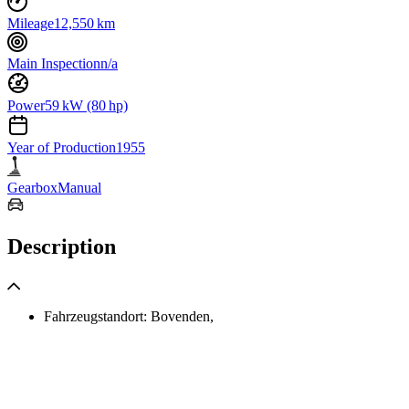
Mileage
12,550 km
Main Inspection
n/a
Power
59 kW (80 hp)
Year of Production
1955
Gearbox
Manual
Description
Fahrzeugstandort: Bovenden,