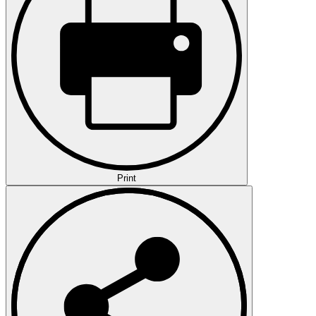
Print