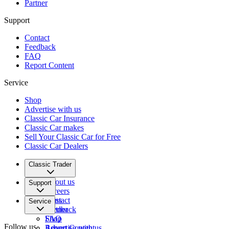
Partner
Support
Contact
Feedback
FAQ
Report Content
Service
Shop
Advertise with us
Classic Car Insurance
Classic Car makes
Sell Your Classic Car for Free
Classic Car Dealers
Classic Trader
About us
Support
Careers
Press
Contact
Service
Partner
Feedback
FAQ
Shop
Follow us
Report Content
Advertise with us