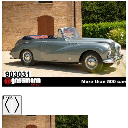
1
/
16