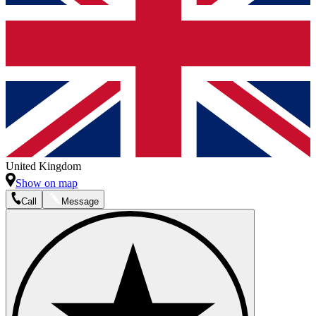
United Kingdom
Show on map
Call
Message