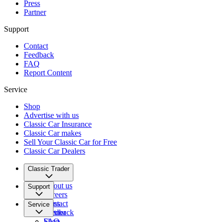
Press
Partner
Support
Contact
Feedback
FAQ
Report Content
Service
Shop
Advertise with us
Classic Car Insurance
Classic Car makes
Sell Your Classic Car for Free
Classic Car Dealers
Classic Trader
About us
Support
Careers
Press
Contact
Service
Partner
Feedback
FAQ
Shop