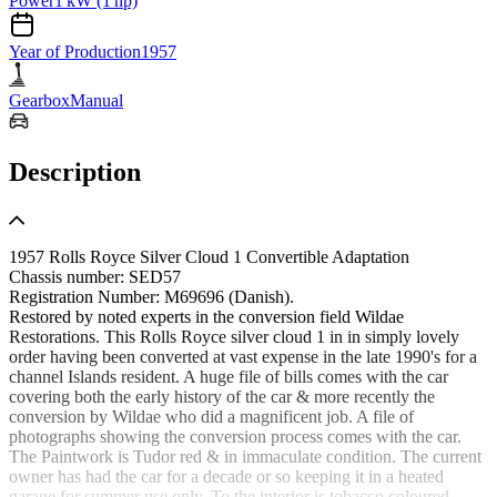
Power
1 kW (1 hp)
Year of Production
1957
Gearbox
Manual
Description
1957 Rolls Royce Silver Cloud 1 Convertible Adaptation
Chassis number: SED57
Registration Number: M69696 (Danish).
Restored by noted experts in the conversion field Wildae
Restorations. This Rolls Royce silver cloud 1 in in simply lovely
order having been converted at vast expense in the late 1990's for a
channel Islands resident. A huge file of bills comes with the car
covering both the early history of the car & more recently the
conversion by Wildae who did a magnificent job. A file of
photographs showing the conversion process comes with the car.
The Paintwork is Tudor red & in immaculate condition. The current
owner has had the car for a decade or so keeping it in a heated
garage for summer use only. To the interior is tobacco coloured