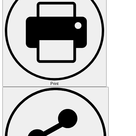
Print