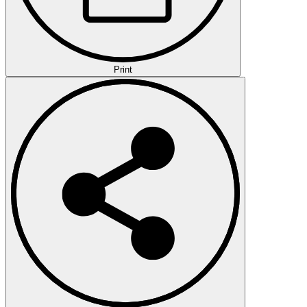
Print