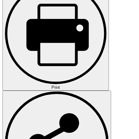
Print